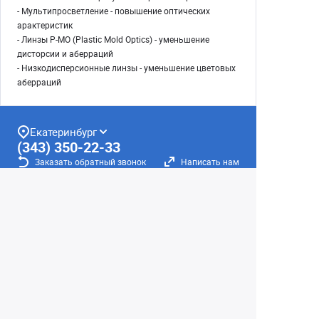
- Мультипросветление - повышение оптических
арактеристик
- Линзы P-MO (Plastic Mold Optics) - уменьшение
дисторсии и аберраций
- Низкодисперсионные линзы - уменьшение цветовых
аберраций
Екатеринбург
(343) 350-22-33
Заказать обратный звонок
Написать нам
8 (800) 300-46-05
Бесплатный звонок по РФ
Пн—Пт: 10:00 — 20:00. Сб, Вс: 10:00 —
18:00
г. Екатеринбург, ул. Первомайская, 56
Любое несоответствие информации о продукте на