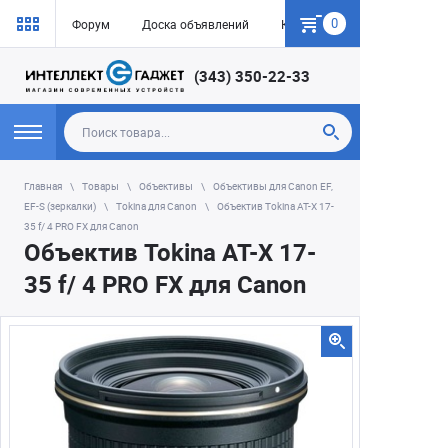
0
Форум
Доска объявлений
Как купить
(343) 350-22-33
Главная
Товары
Объективы
Объективы для Canon EF,
EF-S (зеркалки)
Tokina для Сanon
Объектив Tokina AT-X 17-
35 f/ 4 PRO FX для Canon
Объектив Tokina AT-X 17-
35 f/ 4 PRO FX для Canon