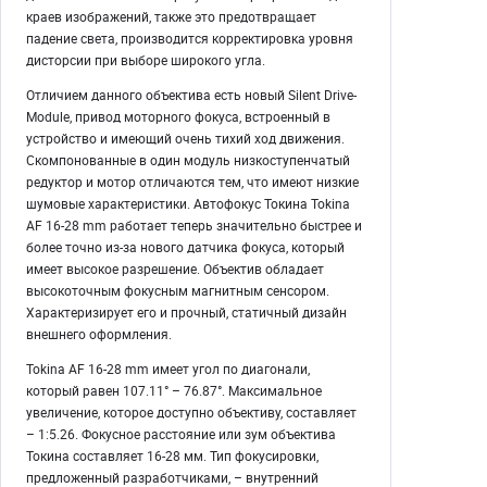
краев изображений, также это предотвращает
падение света, производится корректировка уровня
дисторсии при выборе широкого угла.
Отличием данного объектива есть новый Silent Drive-
Module, привод моторного фокуса, встроенный в
устройство и имеющий очень тихий ход движения.
Скомпонованные в один модуль низкоступенчатый
редуктор и мотор отличаются тем, что имеют низкие
шумовые характеристики. Автофокус Токина Tokina
AF 16-28 mm работает теперь значительно быстрее и
более точно из-за нового датчика фокуса, который
имеет высокое разрешение. Объектив обладает
высокоточным фокусным магнитным сенсором.
Характеризирует его и прочный, статичный дизайн
внешнего оформления.
Tokina AF 16-28 mm имеет угол по диагонали,
который равен 107.11° – 76.87°. Максимальное
увеличение, которое доступно объективу, составляет
– 1:5.26. Фокусное расстояние или зум объектива
Токина составляет 16-28 мм. Тип фокусировки,
предложенный разработчиками, – внутренний