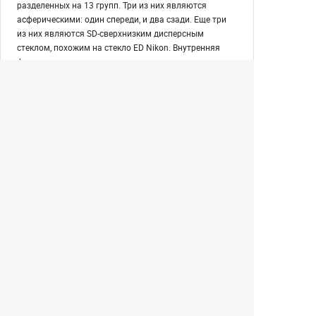
разделенных на 13 групп. Три из них являются
асферическими: один спереди, и два сзади. Еще три
из них являются SD-сверхнизким дисперсным
стеклом, похожим на стекло ED Nikon. Внутренняя
фокусировка – маленькая, но приятная деталь от
разработчиков Tokina AF 16-28 mm. Вес данной
модели составляет 950 грамм, это при номинальной
длине 133 миллиметра.
Екатеринбург
(343) 350-22-33
Заказать обратный звонок
Написать нам
8 (800) 300-46-05
Бесплатный звонок по РФ
Пн—Пт: 10:00 — 20:00. Сб, Вс: 10:00 —
18:00
г. Екатеринбург, ул. Первомайская, 56