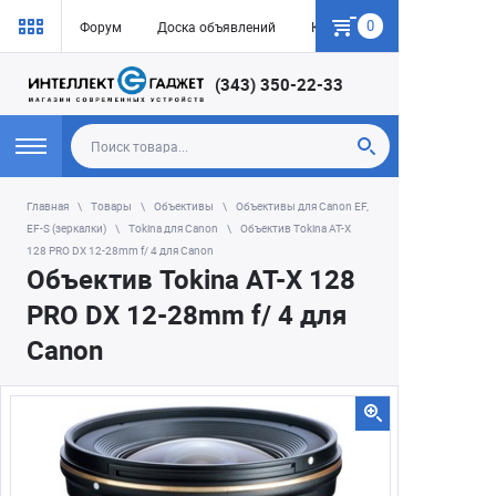
0
Форум
Доска объявлений
Как купить
(343) 350-22-33
Главная
Товары
Объективы
Объективы для Canon EF,
EF-S (зеркалки)
Tokina для Сanon
Объектив Tokina AT-X
128 PRO DX 12-28mm f/ 4 для Canon
Объектив Tokina AT-X 128
PRO DX 12-28mm f/ 4 для
Canon