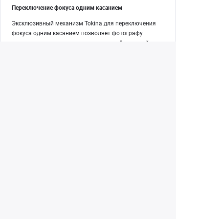
Переключение фокуса одним касанием
Эксклюзивный механизм Tokina для переключения
фокуса одним касанием позволяет фотографу
переключаться между автоматической и ручной
фокусировкой, просто перещёлкивая фокусировочное
кольцо назад и вперёд для переключения между
режимами фокусировки.
Екатеринбург
(343) 350-22-33
Заказать обратный звонок
Написать нам
8 (800) 300-46-05
Бесплатный звонок по РФ
Пн—Пт: 10:00 — 20:00. Сб, Вс: 10:00 —
18:00
г. Екатеринбург, ул. Первомайская, 56