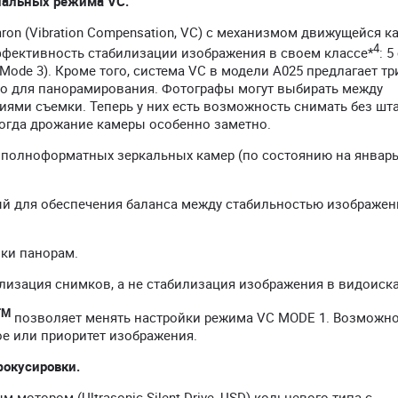
циальных режима VC.
on (Vibration Compensation, VC) с механизмом движущейся к
4
фективность стабилизации изображения в своем классе*
: 
Mode 3). Кроме того, система VC в модели A025 предлагает тр
но для панорамирования. Фотографы могут выбирать между
ями съемки. Теперь у них есть возможность снимать без шт
когда дрожание камеры особенно заметно.
я полноформатных зеркальных камер (по состоянию на январь
й для обеспечения баланса между стабильностью изображен
ки панорам.
лизация снимков, а не стабилизация изображения в видоиска
TM
позволяет менять настройки режима VC MODE 1. Возможн
е или приоритет изображения.
фокусировки.
отором (Ultrasonic Silent Drive, USD) кольцевого типа с