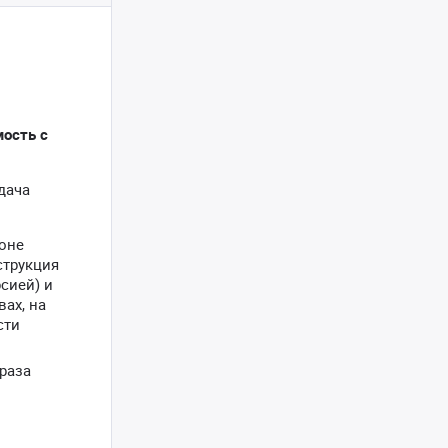
мость с
дача
оне
струкция
сией) и
ах, на
сти
 раза