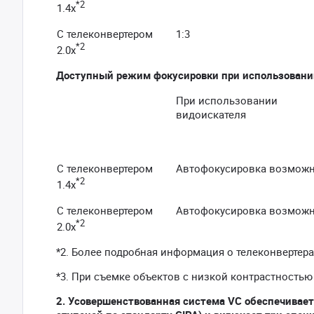
*2
1.4x
С телеконвертером
1:3
*2
2.0x
Доступный режим фокусировки при использовании
При использовании
видоискателя
С телеконвертером
Автофокусировка возмож
*2
1.4x
С телеконвертером
Автофокусировка возмож
*2
2.0x
*2. Более подробная информация о телеконвертера
*3. При съемке объектов с низкой контрастностью 
2.
Усовершенствованная система VC обеспечивает 