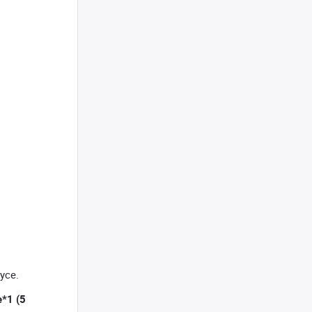
усе.
*1 (5