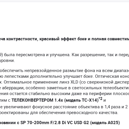
ача контрастности, красивый эффект
боке
и полная совмести
) была пересмотрена и улучшена. Как разрешение, так и пере
уровни.
 обеспечить непревзойденное размытие фона на всем диапаз
ью лепестками дополнительно улучшает
боке
. Оптическая кон
ах. Оптимальное применение линз XLD (со сверхнизкой диспер
е аберрации, особенно заметные в светосильных телеобъектив
ения остается стабильно высоким даже на периферии плоско
*2
тим с
ТЕЛЕКОНВЕРТЕРОМ 1.4x (модель TC-X14)
и
ые увеличивают фокусное расстояние объектива в 1,4 раза и 2
проектированы для обеспечения превосходного качества.
вании с SP 70-200mm F/2.8 Di VC USD G2 (модель A025)