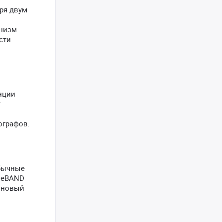
ря двум
анизм
сти
й
нции
т
ографов.
обычные
е eBAND
е новый