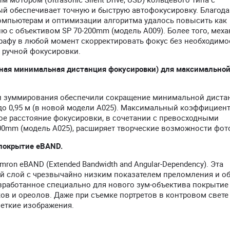
й обеспечивает точную и быструю автофокусировку. Благода
пьютерам и оптимизации алгоритма удалось повысить как
ию с объективом SP 70-200mm (модель A009). Более того, мех
рафу в любой момент скорректировать фокус без необходимо
 ручной фокусировки.
нная минимальная дистанция фокусировки) для максимально
и зуммирования обеспечили сокращение минимальной диста
 до 0,95 м (в новой модели A025). Максимальный коэффициен
ое расстояние фокусировки, в сочетании с превосходными
00mm (модель A025), расширяет творческие возможности фот
 покрытие eBAND.
on eBAND (Extended Bandwidth and Angular-Dependency). Эта
ный слой с чрезвычайно низким показателем преломления и 
работанное специально для нового зум-объектива покрыти
ов и ореолов. Даже при съемке портретов в контровом свет
четкие изображения.