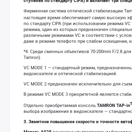
ступеней по стандарту CIPA) и включает три спе
Фирменная система оптической стабилизации Tamr
настоящее время обеспечивает самую высокую эф
по стандарту CIPA (при использовании режима VC 
режима, один из которых предназначен специаль
различными режимами VC в соответствии с услови
даже в режиме телефото при слабом освещении, 
*4. Среди сменных объективов 70-200mm F/2.8 дл
Tamron).
VC MODE 1 — стандартный режим, предназначенны
видоискателе и оптической стабилизацией.
VC MODE 2 предназначен исключительно для съем
В режиме VC MODE 3 приоритетной является стаби
Отдельно приобретаемая консоль
TAMRON TAP-in
выбора изображения в видоискателе — стандартно
3.
Заметное повышение скорости и точности авто
Модель A025
оснащена ультразвуковым бесшумным м