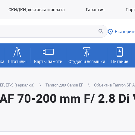
СКИДКИ, доставка и оплата
Гарантия
Пар
Екатерин
ка
Штативы
Карты памяти
Студия и вспышки
Питание
F, EF-S (зеркалки)
Tamron для Canon EF
Объектив Tamron SP AF
AF 70-200 mm F/ 2.8 Di