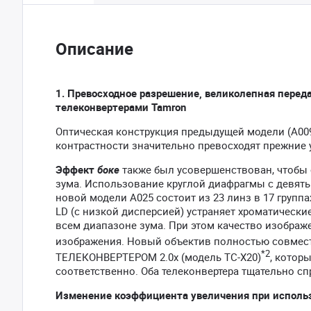
Описание
1. Превосходное разрешение, великолепная перед
телеконвертерами Tamron
Оптическая конструкция предыдущей модели (A009
контрастности значительно превосходят прежние 
Эффект
боке
также был усовершенствован, чтобы
зума. Использование круглой диафрагмы с девят
новой модели A025 состоит из 23 линз в 17 групп
LD (с низкой дисперсией) устраняет хроматически
всем диапазоне зума. При этом качество изображ
изображения. Новый объектив полностью совмес
*2
ТЕЛЕКОНВЕРТЕРОМ 2.0x (модель TC-X20)
, котор
соответственно. Оба телеконвертера тщательно с
Изменение коэффициента увеличения при использо