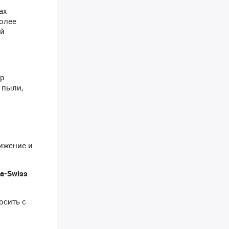
ах
олее
ой
р.
 пыли,
вижение и
a-Swiss
осить с