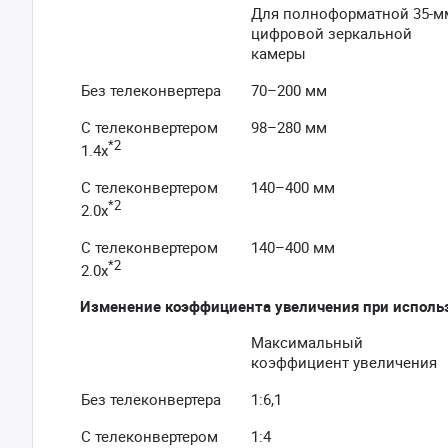
Для полноформатной 35-м
цифровой зеркальной
камеры
Без телеконвертера
70–200 мм
С телеконвертером
98–280 мм
*2
1.4x
С телеконвертером
140–400 мм
*2
2.0x
С телеконвертером
140–400 мм
*2
2.0x
Изменение коэффициента увеличения при использо
Максимальный
коэффициент увеличения
Без телеконвертера
1:6,1
С телеконвертером
1:4