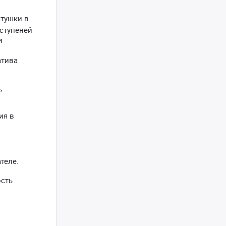
атушки в
5 ступеней
и
атива
;
ия в
теле.
ость