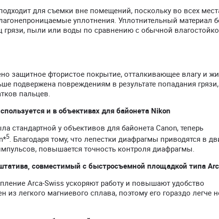
подходит для съемки вне помещений, поскольку во всех мест
лагонепроницаемые уплотнения. Уплотнительный материал б
 грязи, пыли или воды по сравнению с обычной влагостойк
но защитное фтористое покрытие, отталкивающее влагу и жи
ьше подвержена повреждениям в результате попадания грязи,
атков пальцев.
спользуется и в объективах для байонета Nikon
ла стандартной у объективов для байонета Canon, теперь
5
n*
. Благодаря тому, что лепестки диафрагмы приводятся в д
мпульсов, повышается точность контроля диафрагмы.
 штатива, совместимый с быстросъемной площадкой типа Arc
епление Arca-Swiss ускоряют работу и повышают удобство
 из легкого магниевого сплава, поэтому его гораздо легче н