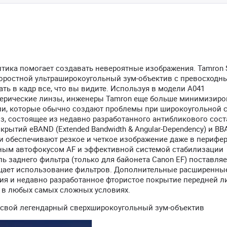
тика помогает создавать невероятные изображения. Tamron S
скоростной ультраширокоугольный зум-объектив с превосходн
ь в кадр все, что вы видите. Используя в модели A041
ерические линзы, инженеры Tamron еще больше минимизиро
ии, которые обычно создают проблемы при широкоугольной 
з, состоящее из недавно разработанного антибликового сост
покрытий eBAND (Extended Bandwidth & Angular-Dependency) и BB
ости обеспечивают резкое и четкое изображение даже в периф
чным автофокусом AF и эффективной системой стабилизации
ль заднего фильтра (только для байонета Canon EF) поставляе
ощает использование фильтров. Дополнительные расширенны
ция и недавно разработанное фтористое покрытие передней л
в любых самых сложных условиях.
 свой легендарный сверхширокоугольный зум-объектив