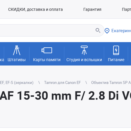
СКИДКИ, доставка и оплата
Гарантия
Пар
Екатерин
ка
Штативы
Карты памяти
Студия и вспышки
Питание
F, EF-S (зеркалки)
Tamron для Canon EF
Объектив Tamron SP AF
AF 15-30 mm F/ 2.8 Di 