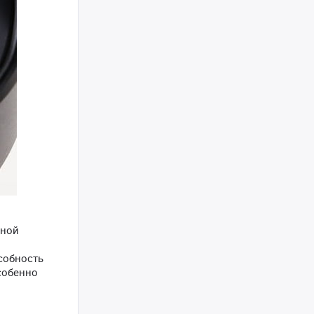
ьной
собность
собенно