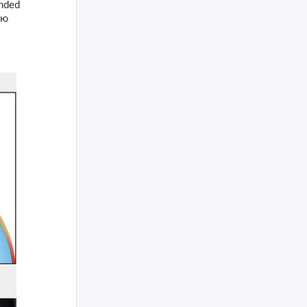
nded
ую