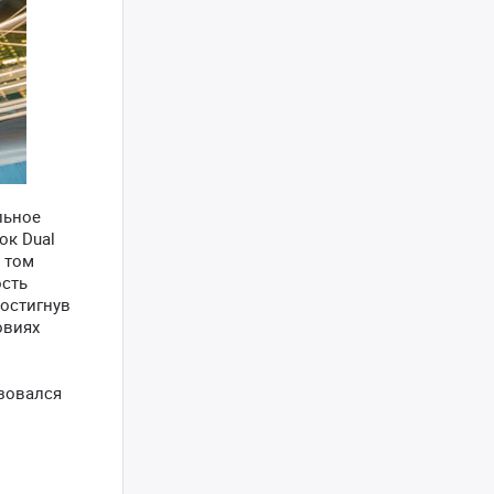
льное
ок Dual
в том
ость
остигнув
овиях
ьзовался