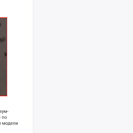
зум-
 по
и модели