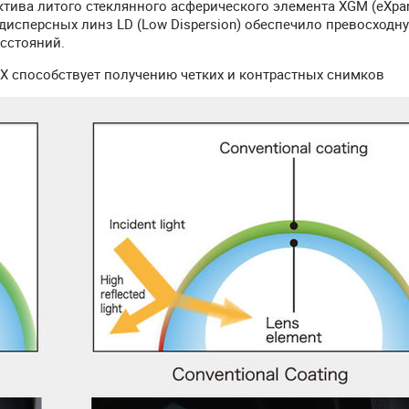
ктива литого стеклянного асферического элемента XGM (eXpa
кодисперсных линз LD (Low Dispersion) обеспечило превосходн
сстояний.
X способствует получению четких и контрастных снимков