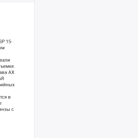
P 15-
ым
вали
съемке.
ава AX
AR
ерийных
тся в
е
инзы с