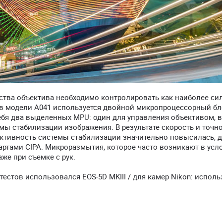
ства объектива необходимо контролировать как наиболее си
х в модели A041 используется двойной микропроцессорный бл
 себя два выделенных MPU: один для управления объективом, 
емы стабилизации изображения. В результате скорость и точн
ктивность системы стабилизации значительно повысилась, д
дартами CIPA. Микроразмытия, которое часто возникают в усл
же при съемке с рук.
 тестов использовался EOS-5D MKIII / для камер Nikon: испол