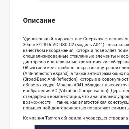
Описание
Удивительный мир ждет вас Сверхкачественная оп
30mm F/2.8 Di VC USD G2 (модель A041) - высоко
качеством изображения, который позволяет поймат
специализированные стеклянные элементы и асф
дисторсию и латеральные хроматические аберрац
Объектив имеет тройное покрытие внутренних лин
(Anti-reflection eXpand), а также антиотражающих 
(Broad-Band Anti-Reflection), которые в совокупн
областях кадра. Модель A041 обладает высокото
изображения VC (Vibration Compensation). Держате
стандартной комплектации, что значительно упр
возможности – такие, как влагостойкая конструк
повышенной долговечностью позволяют снимать 
Компания Tamron обновила и усовершенствовала