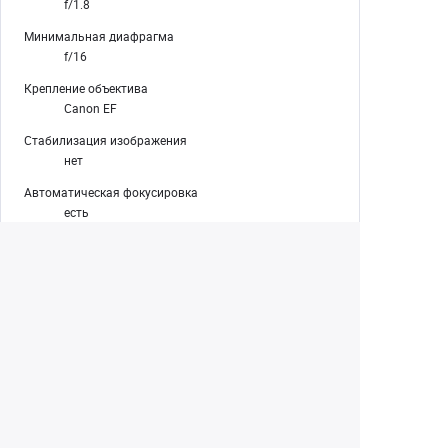
f/1.8
Минимальная диафрагма
f/16
Крепление объектива
Canon EF
Стабилизация изображения
нет
Автоматическая фокусировка
есть
Число элементов / групп элементов
16/11
Число лепестков диафрагмы
9
Размеры (D x L)
95.4 х 126 мм
Вес
1.17 кг