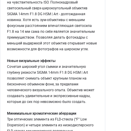
на чувствительность ISO. Полнокадровый
светосильный сверх-широкоугольный объектив
SIGMA 14mm F1.8 DG HSM | Art - долгожданная
новинка. Хотя есть зум-объективы с меньшим
фокусным расстоянием впечатляющая светосила
F1.8 на 14 мм сама по себе является значительным
преимуществом. Позволяя делать фотокадры с
меньшей выдержкой этот объектив открывает новые
возможности для фотографов на широком угле.
Новые визуальные эффекты
Сочетая широкий угол съемки и значительную
глубину резкости SIGMA 14mm F1.8 DG HSM | Art
позволяет снимать объект крупным планом на
бесконечно объемном фоне, за пределами
человеческого визуального опыта. Объектив может
создавать удивительные и экспрессивные кадры,
которые до сих пор невозможно было создать.
Минимальные хроматические аберрации
Три оптических элемента из FLD-стекла (“F” Low
Dispersion) и четыре элемента из низкодисперсного
SLD-стекла минимизируют поперечные