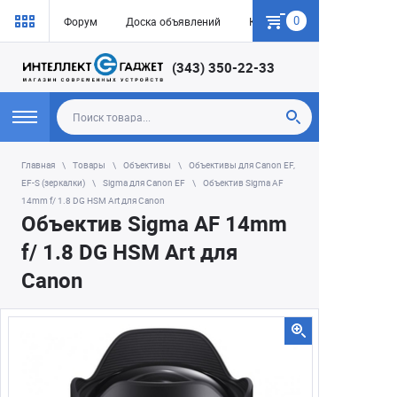
0
Форум
Доска объявлений
Как купить
(343) 350-22-33
Главная
Товары
Объективы
Объективы для Canon EF,
EF-S (зеркалки)
Sigma для Canon EF
Объектив Sigma AF
14mm f/ 1.8 DG HSM Art для Canon
Объектив Sigma AF 14mm
f/ 1.8 DG HSM Art для
Canon