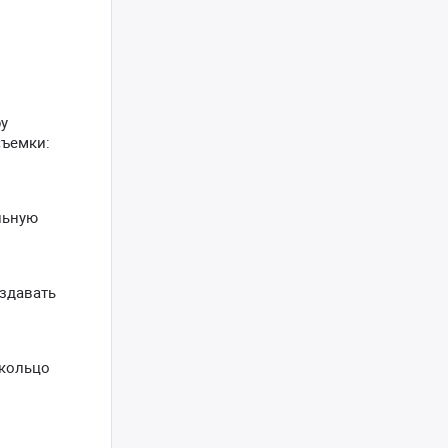
ру
съемки:
льную
оздавать
 кольцо