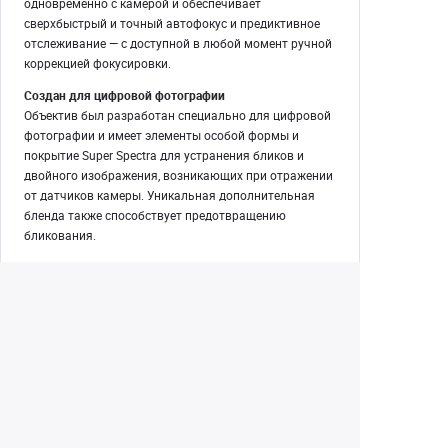
одновременно с камерой и обеспечивает
сверхбыстрый и точный автофокус и предиктивное
отслеживание — с доступной в любой момент ручной
коррекцией фокусировки.
Создан для цифровой фотографии
Объектив был разработан специально для цифровой
фотографии и имеет элементы особой формы и
покрытие Super Spectra для устранения бликов и
двойного изображения, возникающих при отражении
от датчиков камеры. Уникальная дополнительная
бленда также способствует предотвращению
бликования.
Размытие фона
Диафрагма с круглым отверстием создает приятное
размытие фона при съемке с широко раскрытой
диафрагмой; идеально подходит для создания
глубины и выделения объекта изображения или
модели на общем фоне.
Екатеринбург