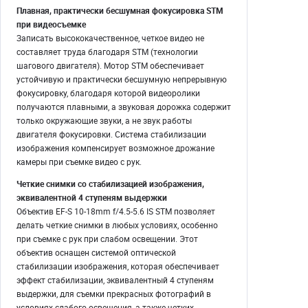
Плавная, практически бесшумная фокусировка STM
при видеосъемке
Записать высококачественное, четкое видео не
составляет труда благодаря STM (технологии
шагового двигателя). Мотор STM обеспечивает
устойчивую и практически бесшумную непрерывную
фокусировку, благодаря которой видеоролики
получаются плавными, а звуковая дорожка содержит
только окружающие звуки, а не звук работы
двигателя фокусировки. Система стабилизации
изображения компенсирует возможное дрожание
камеры при съемке видео с рук.
Четкие снимки со стабилизацией изображения,
эквивалентной 4 ступеням выдержки
Объектив EF-S 10-18mm f/4.5-5.6 IS STM позволяет
делать четкие снимки в любых условиях, особенно
при съемке с рук при слабом освещении. Этот
объектив оснащен системой оптической
стабилизации изображения, которая обеспечивает
эффект стабилизации, эквивалентный 4 ступеням
выдержки, для съемки прекрасных фотографий в
условиях слабого освещения, а также четких