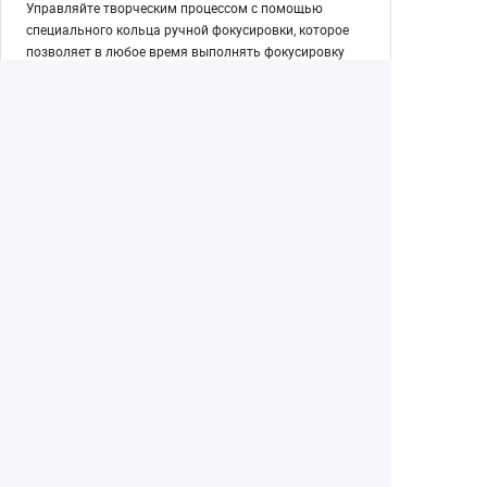
Управляйте творческим процессом с помощью
специального кольца ручной фокусировки, которое
позволяет в любое время выполнять фокусировку
вручную, даже при видеосъемке или использовании
фильтра.
Размытие фона
Круглая 7-лепестковая диафрагма создает приятное
размытие заднего плана при съемке с широкой
диафрагмой; идеально подходит для создания
глубины и выделения объекта изображения или
модели на общем фоне.
Екатеринбург
(343) 350-22-33
Заказать обратный звонок
Написать нам
8 (800) 300-46-05
Бесплатный звонок по РФ
Пн—Пт: 10:00 — 20:00. Сб, Вс: 10:00 —
18:00
г. Екатеринбург, ул. Первомайская, 56