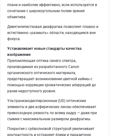
плане и наиболее эффективно, если используется в
сочетании с широкоугольным полем зрения
объектива.
Девятилепестковая диафрагма позволяет плавно и
естественно «размыть» области, находящиеся вне
фокуса.
Устанавливает новые стандарты качества
изображения
Преломляющая оптика синего спектра,
производимая из разработанного Canon
органического оптического материала,
предотвращает возникновение цветной каймы с
помощью коррекции хроматических аберраций до
ранее недоступного уровня.
Ультранизкодисперсионные (UD) оптические
элементы и две асферических линзы обеспечивает
превосходную резкость по всему кадру — даже при
съемке с максимальным размером диафрагмы.
Покрытие с субволновой структурой увеличивает
контрастность и устраняет блики и паразитную