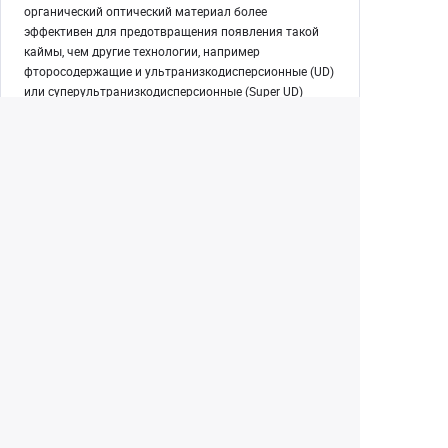
органический оптический материал более
эффективен для предотвращения появления такой
каймы, чем другие технологии, например
фторосодержащие и ультранизкодисперсионные (UD)
или суперультранизкодисперсионные (Super UD)
элементы. Цветная кайма возникает по причине
хроматической аберрации — явления, при котором
свет разных цветов фокусируется на разных точках.
Использование оптического материала синего
спектра (BR) в объективах EF 35mm f/1.4L II USM
минимизирует этот эффект. Затем можно настроить
другие элементы объектива для обеспечения
превосходной резкости, контрастности и
предотвращения бликов.
Екатеринбург
(343) 350-22-33
Заказать обратный звонок
Написать нам
8 (800) 300-46-05
Бесплатный звонок по РФ
Пн—Пт: 10:00 — 20:00. Сб, Вс: 10:00 —