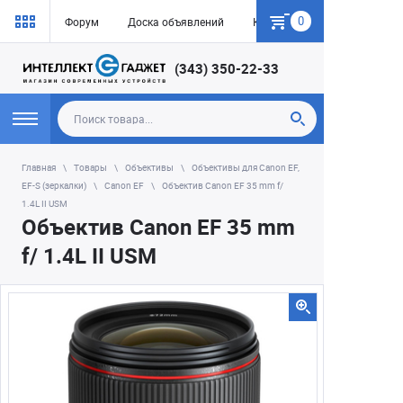
0
Форум
Доска объявлений
Как купить
(343) 350-22-33
Главная
Товары
Объективы
Объективы для Canon EF,
EF-S (зеркалки)
Canon EF
Объектив Canon EF 35 mm f/
1.4L II USM
Объектив Canon EF 35 mm
f/ 1.4L II USM