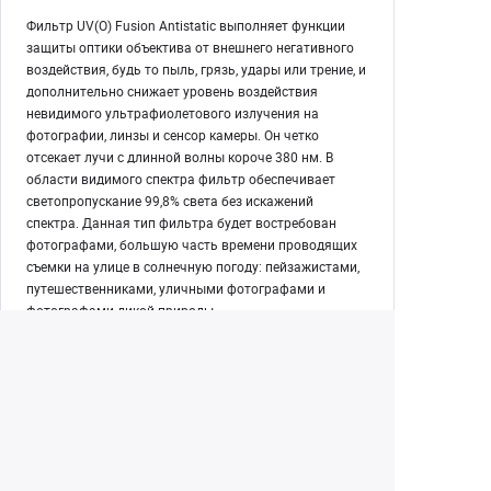
Фильтр UV(O) Fusion Antistatic выполняет функции
защиты оптики объектива от внешнего негативного
воздействия, будь то пыль, грязь, удары или трение, и
дополнительно снижает уровень воздействия
невидимого ультрафиолетового излучения на
фотографии, линзы и сенсор камеры. Он четко
отсекает лучи с длинной волны короче 380 нм. В
области видимого спектра фильтр обеспечивает
светопропускание 99,8% света без искажений
спектра. Данная тип фильтра будет востребован
фотографами, большую часть времени проводящих
съемки на улице в солнечную погоду: пейзажистами,
путешественниками, уличными фотографами и
фотографами дикой природы
Екатеринбург
(343) 350-22-33
Заказать обратный звонок
Написать нам
8 (800) 300-46-05
Бесплатный звонок по РФ