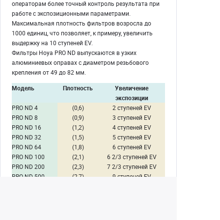
операторам более точный контроль результата при
работе с экспозиционными параметрами.
Максимальная плотность фильтров возросла до
1000 единиц, что позволяет, к примеру, увеличить
выдержку на 10 ступеней EV.
Фильтры Hoya PRO ND выпускаются в узких
алюминиевых оправах с диаметром резьбового
крепления от 49 до 82 мм.
Модель
Плотность
Увеличение
экспозиции
PRO ND 4
(0,6)
2 ступеней EV
PRO ND 8
(0,9)
3 ступеней EV
PRO ND 16
(1,2)
4 ступеней EV
PRO ND 32
(1,5)
5 ступеней EV
PRO ND 64
(1,8)
6 ступеней EV
PRO ND 100
(2,1)
6 2/3 ступеней EV
PRO ND 200
(2,3)
7 2/3 ступеней EV
PRO ND 500
(2,7)
9 ступеней EV
PRO ND 1000
(3,0)
10 ступеней EV