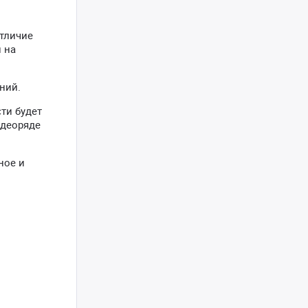
отличие
 на
ний.
ти будет
идеоряде
ное и