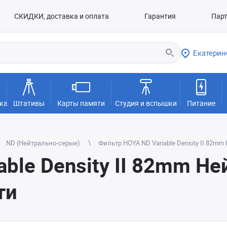
СКИДКИ, доставка и оплата
Гарантия
Пар
Екатерин
ка
Штативы
Карты памяти
Студия и вспышки
Питание
ND (Нейтрально-серые)
Фильтр HOYA ND Variable Density II 82
able Density II 82mm Н
ти