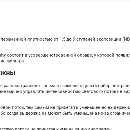
 с переменной плотностью от 1.5 до 9 ступеней экспозиции (ND
ity состоит в усовершенствованной оправе, у которой появи
ие фильтра.
важны
распространение, т.к. могут заменить целый набор нейтрал
динамично управлять интенсивностью светового потока в з
овой поток, тем самым не прибегая к уменьшению выдержки,
ибо когда выдержка не может быть уменьшена из-за ограниче
ветлую погоду, не прибегая к уменьшению диафрагмы.