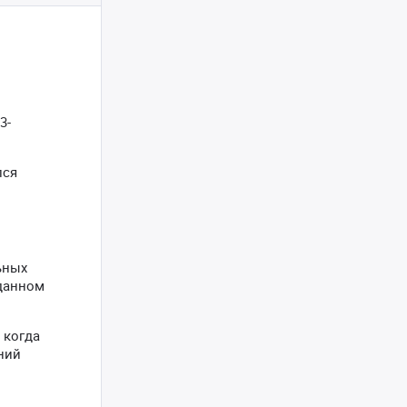
3-
лся
ьных
аданном
 когда
ний