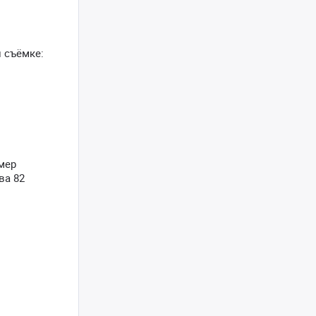
 съёмке:
змер
ва 82