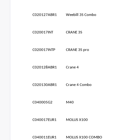
C020127ABR1
Weebill 3S Combo
C020017INT
CRANE 3S
C020017INTP
CRANE 3S pro
C020128ABR1
Crane 4
C020130ABR1
Crane 4 Combo
C040005G2
M40
C040017EUR1
MOLUS X100
C040011EUR1
MOLUS X100 COMBO