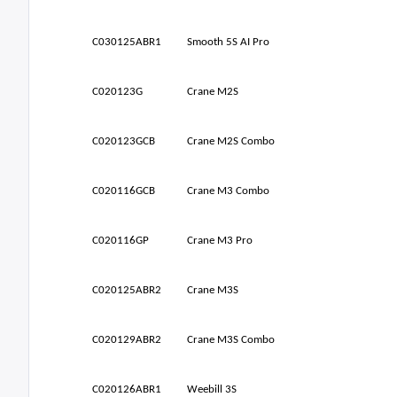
C030125ABR1
Smooth 5S AI Pro
C020123G
Crane M2S
C020123GCB
Crane M2S Combo
C020116GCB
Crane M3 Combo
C020116GP
Crane M3 Pro
C020125ABR2
Crane M3S
C020129ABR2
Crane M3S Combo
C020126ABR1
Weebill 3S