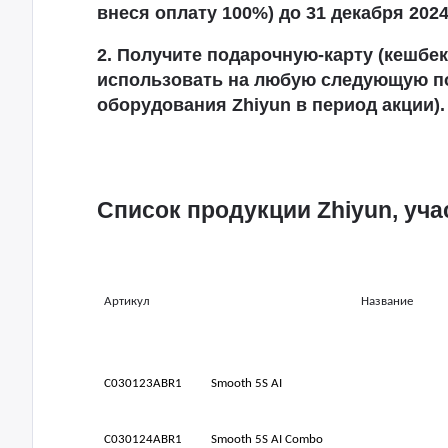
внеся оплату 100%) до
31
декабря
202
2. Получите подарочную-карту (кешбе
использовать на любую следующую п
оборудования Zhiyun в период акции).
Список продукции Zhiyun, уча
Артикул
Название
C030123ABR1
Smooth 5S AI
C030124ABR1
Smooth 5S AI Combo