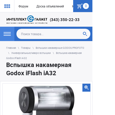
0
Форум
Доска объявлений
Как купить
(343) 350-22-33
Главная
Товары
Вспышки накамерные GODOX/PROFOTO
Универсальные/макро вспышки
Вспышка накамерная
Godox iFlash iA32
Вспышка накамерная
Godox iFlash iA32