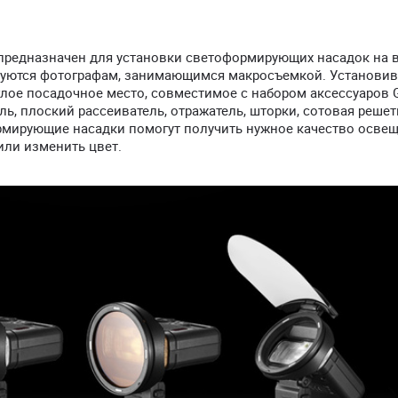
предназначен для установки светоформирующих насадок на
буются фотографам, занимающимся макросъемкой. Установив
глое посадочное место, совместимое с набором аксессуаров 
ь, плоский рассеиватель, отражатель, шторки, сотовая решет
рмирующие насадки помогут получить нужное качество освещ
или изменить цвет.