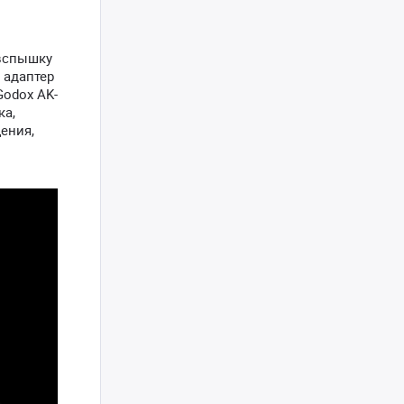
 вспышку
 адаптер
Godox AK-
ка,
ения,