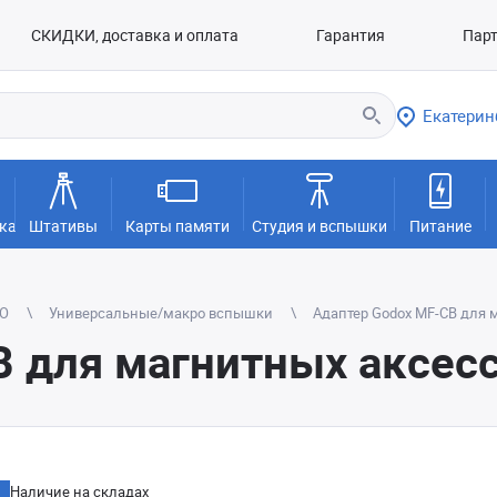
СКИДКИ, доставка и оплата
Гарантия
Пар
Екатерин
ка
Штативы
Карты памяти
Студия и вспышки
Питание
TO
Универсальные/макро вспышки
Адаптер Godox MF-CB для 
B для магнитных аксес
Наличие на складах