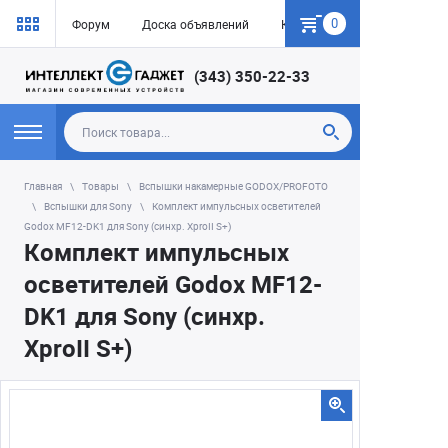
0
Форум
Доска объявлений
Как купить
(343) 350-22-33
Главная
Товары
Вспышки накамерные GODOX/PROFOTO
Вспышки для Sony
Комплект импульсных осветителей
Godox MF12-DK1 для Sony (синхр. XproII S+)
Комплект импульсных
осветителей Godox MF12-
DK1 для Sony (синхр.
XproII S+)