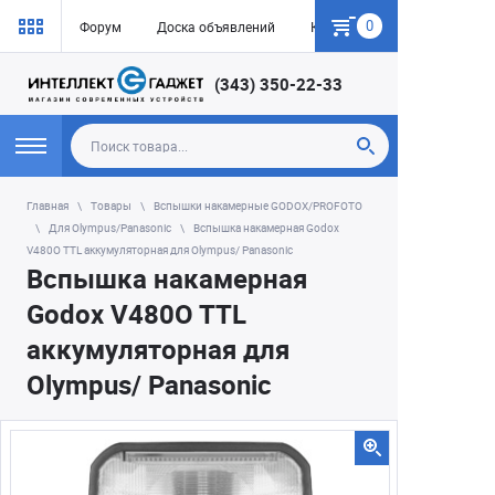
0
Форум
Доска объявлений
Как купить
(343) 350-22-33
Главная
Товары
Вспышки накамерные GODOX/PROFOTO
Для Olympus/Panasonic
Вспышка накамерная Godox
V480O TTL аккумуляторная для Olympus/ Panasonic
Вспышка накамерная
Godox V480O TTL
аккумуляторная для
Olympus/ Panasonic