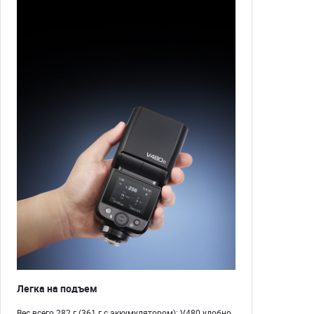
Легка на подъем
Вес всего 282 г (361 г с аккумулятором): V480 удобно