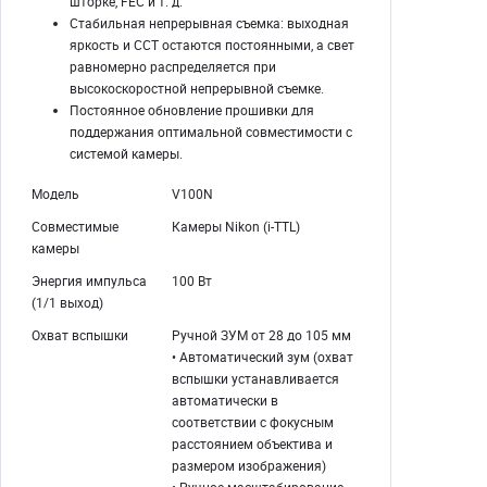
шторке, FEC и т. д.
Стабильная непрерывная съемка: выходная
яркость и CCT остаются постоянными, а свет
равномерно распределяется при
высокоскоростной непрерывной съемке.
Постоянное обновление прошивки для
поддержания оптимальной совместимости с
системой камеры.
Модель
V100N
Совместимые
Камеры Nikon (i-TTL)
камеры
Энергия импульса
100 Вт
(1/1 выход)
Охват вспышки
Ручной ЗУМ от 28 до 105 мм
• Автоматический зум (охват
вспышки устанавливается
автоматически в
соответствии с фокусным
расстоянием объектива и
размером изображения)
• Ручное масштабирование