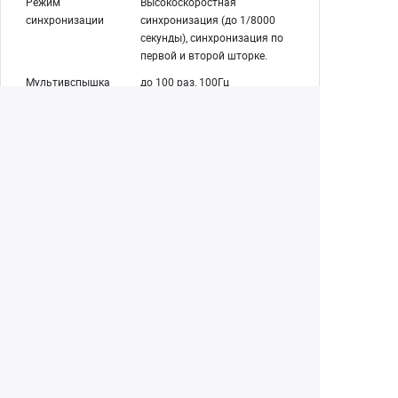
Режим
Высокоскоростная
синхронизации
синхронизация (до 1/8000
секунды), синхронизация по
первой и второй шторке.
Мультивспышка
до 100 раз, 100Гц
Беспроводная вспышка (передача радио 2.4G)
Беспроводная
Передатчик, Приемник
функция
Группы
M, A, B, C, D
передатчиков
Управляемый
A, B, C, D, E
приемник
Диапазон передачи
100 м
(приблизительно)
Каналы
32 (01~32)
ID
ВЫКЛ/01~99
Моделирующая
Запускается с помощью
вспышка
кнопки предварительного