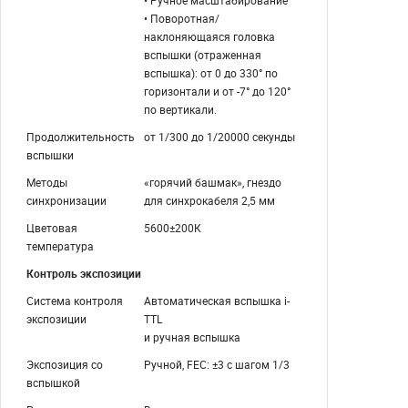
• Поворотная/
наклоняющаяся головка
вспышки (отраженная
вспышка): от 0 до 330° по
горизонтали и от -7° до 120°
по вертикали.
Продолжительность
от 1/300 до 1/20000 секунды
вспышки
Методы
«горячий башмак», гнездо
синхронизации
для синхрокабеля 2,5 мм
Цветовая
5600±200К
температура
Контроль экспозиции
Система контроля
Автоматическая вспышка i-
экспозиции
TTL
и ручная вспышка
Экспозиция со
Ручной, FEС: ±3 с шагом 1/3
вспышкой