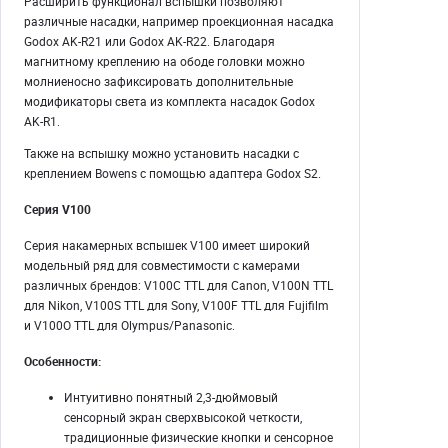
Расширить функционал вспышки позволяют
различные насадки, например проекционная насадка
Godox AK-R21 или Godox AK-R22. Благодаря
магнитному креплению на ободе головки можно
молниеносно зафиксировать дополнительные
модификаторы света из комплекта насадок Godox
AK-R1.
Также на вспышку можно установить насадки с
креплением Bowens с помощью адаптера Godox S2.
Серия V100
Серия накамерных вспышек V100 имеет широкий
модельный ряд для совместимости с камерами
различных брендов: V100C TTL для Canon, V100N TTL
для Nikon, V100S TTL для Sony, V100F TTL для Fujifilm
и V100O TTL для Olympus/Panasonic.
Особенности:
Интуитивно понятный 2,3-дюймовый
сенсорный экран сверхвысокой четкости,
традиционные физические кнопки и сенсорное