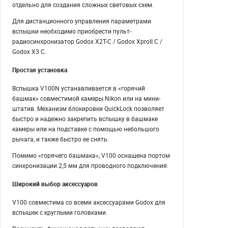
отдельно для создания сложных световых схем.
Для дистанционного управления параметрами
вспышки необходимо приобрести пульт-
радиосинхронизатор Godox X2T-C / Godox XproII C /
Godox X3 C.
Простая установка
Вспышка V100N устанавливается в «горячий
башмак» совместимой камеры Nikon или на мини-
штатив. Механизм блокировки QuickLock позволяет
быстро и надежно закрепить вспышку в башмаке
камеры или на подставке с помощью небольшого
рычага, и также быстро ее снять.
Помимо «горячего башмака», V100 оснащена портом
синхронизации 2,5 мм для проводного подключения.
Широкий выбор аксессуаров
V100 совместима со всеми аксессуарами Godox для
вспышек с круглыми головками.