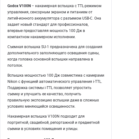
Godox V100N
– накамерная вспышка с TTL-режимом
управления, сенсорным экраном и питанием от
литий-ионного аккумулятора с разъемом USB-C. Она
задает новый стандарт для профессионалов,
впервые предоставляя мощность 100 Дж в
компактном накамерном исполнении.
Съемная вспышка SU-1 предназначена для создания
дополнительного заполняющего освещения сцены,
когда головка основной вспышки направлена в
потолок.
Вспышка мощностью 100 Дж совместима с камерами
Nikon с функцией автоматического управления i-TTL.
Поддержка системы i-TTL позволяет упростить
съемку и улучшить ее качество, получить
правильную экспозицию вспышки даже в сложных
условиях меняющейся освещенности.
Накамерная вспышка V100N подходит для
портретной, свадебной, репортажной и предметной
съемки в условиях помещения и улицы.