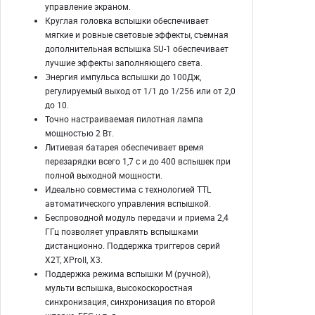
управление экраном.
Круглая головка вспышки обеспечивает
мягкие и ровные световые эффекты, съемная
дополнительная вспышка SU-1 обеспечивает
лучшие эффекты заполняющего света.
Энергия импульса вспышки до 100Дж,
регулируемый выход от 1/1 до 1/256 или от 2,0
до 10.
Точно настраиваемая пилотная лампа
мощностью 2 Вт.
Литиевая батарея обеспечивает время
перезарядки всего 1,7 с и до 400 вспышек при
полной выходной мощности.
Идеально совместима с технологией TTL
автоматического управления вспышкой.
Беспроводной модуль передачи и приема 2,4
ГГц позволяет управлять вспышками
дистанционно. Поддержка триггеров серий
X2T, XProII, X3.
Поддержка режима вспышки M (ручной),
мульти вспышка, высокоскоростная
синхронизация, синхронизация по второй