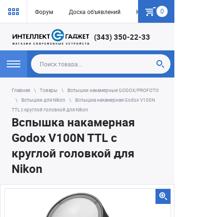
0
Форум
Доска объявлений
Как купить
(343) 350-22-33
Главная
Товары
Вспышки накамерные GODOX/PROFOTO
Вспышки для Nikon
Вспышка накамерная Godox V100N
TTL с круглой головкой для Nikon
Вспышка накамерная
Godox V100N TTL с
круглой головкой для
Nikon