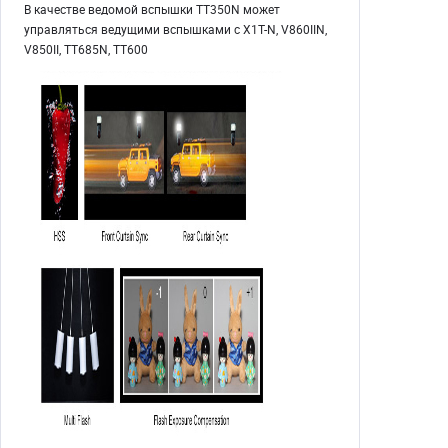
В качестве ведомой вспышки TT350N может
управляться ведущими вспышками с X1T-N, V860IIN,
V850II, TT685N, TT600