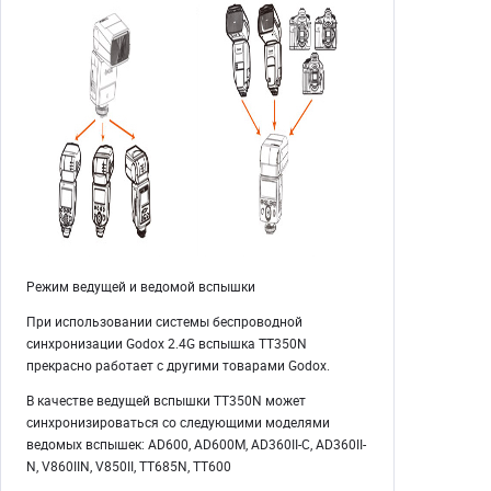
Режим ведущей и ведомой вспышки
При использовании системы беспроводной
синхронизации Godox 2.4G вспышка TT350N
прекрасно работает с другими товарами Godox.
В качестве ведущей вспышки TT350N может
синхронизироваться со следующими моделями
ведомых вспышек: AD600, AD600M, AD360II-C, AD360II-
N, V860IIN, V850II, TT685N, TT600