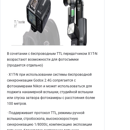
В сочетании с беспроводным TTL передатчиком X1T-N
возрастают возможности для фотосъемки
(продается отдельно)
· X1T-N при использовании системы беспроводной
синхронизации Godox 2.4G сопрягается с
фотокамерами Nikon и может использоваться для
поджига накамерной вспышки, студийной вспышки
или спуска затвора фотокамеры с расстояния более
100 метров.
· Поддерживает протокол TTL, режимы ручной
вспышки, стробоскопа, высокоскоростную
синхронизацию 1/8000с, компенсацию экспозиции