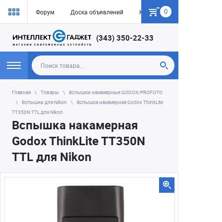
0
Форум
Доска объявлений
Как купить
(343) 350-22-33
Главная
Товары
Вспышки накамерные GODOX/PROFOTO
Вспышки для Nikon
Вспышка накамерная Godox ThinkLite
TT350N TTL для Nikon
Вспышка накамерная
Godox ThinkLite TT350N
TTL для Nikon