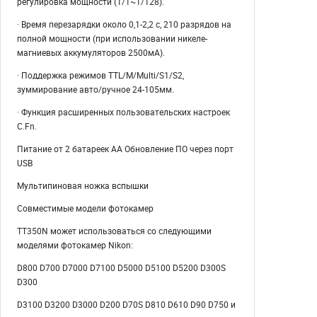
регулировка мощности (1/1~1/128).
· Время перезарядки около 0,1-2,2 с, 210 разрядов на
полной мощности (при использовании никеле-
магниевых аккумуляторов 2500мА).
· Поддержка режимов TTL/M/Multi/S1/S2,
зуммирование авто/ручное 24-105мм.
· Функция расширенных пользовательских настроек
C.Fn.
Питание от 2 батареек АА Обновление ПО через порт
USB
Мультипиновая ножка вспышки
Совместимые модели фотокамер
TT350N может использоваться со следующими
моделями фотокамер Nikon:
D800 D700 D7000 D7100 D5000 D5100 D5200 D300S
D300
D3100 D3200 D3000 D200 D70S D810 D610 D90 D750 и