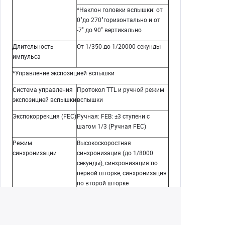
*Наклон головки вспышки: от
0˚до 270˚горизонтально и от
-7˚ до 90˚ вертикально
Длительность
От 1/350 до 1/20000 секунды
импульса
*Управление экспозицией вспышки
Система управления
Протокол TTL и ручной режим
экспозицией вспышки
вспышки
Экспокоррекция (FEC)
Ручная: FEB: ±3 ступени с
шагом 1/3 (Ручная FEC)
Режим
Высокоскоростная
синхронизации
синхронизация (до 1/8000
секунды), синхронизация по
первой шторке, синхронизация
по второй шторке
Режим стробоскопа
Есть (до 90 импульсов, 99 Гц)
*Дистанционное