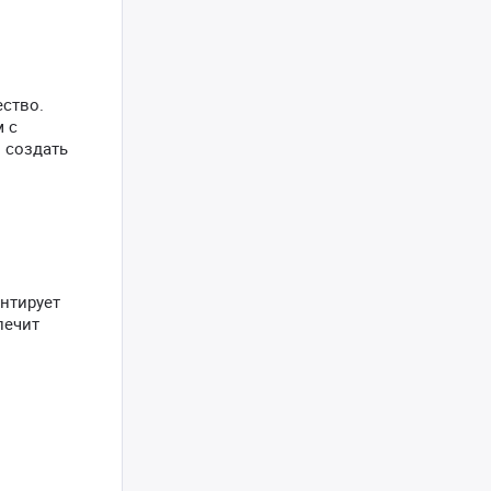
ество.
 с
 создать
нтирует
печит