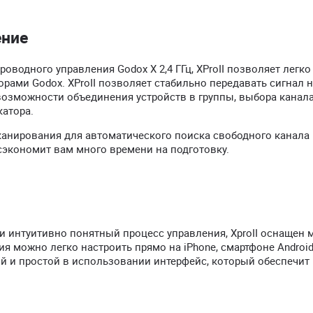
ение
водного управления Godox X 2,4 ГГц, XProII позволяет легко
рами Godox. XProII позволяет стабильно передавать сигнал 
 возможности объединения устройств в группы, выбора канал
атора.
анирования для автоматического поиска свободного канала 
сэкономит вам много времени на подготовку.
и интуитивно понятный процесс управления, XproII оснащен 
ия можно легко настроить прямо на iPhone, смартфоне Androi
й и простой в использовании интерфейс, который обеспечит