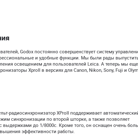
ния
вателей, Godox постоянно совершенствует систему управлен
фессиональные и удобные функции. Мы были рады выпустить 
ления освещением для пользователей Leica. А теперь мы ещ
изаторы XproII в версиях для Canon, Nikon, Sony, Fuji и Olym
ульт-радиосинхронизатор XProII поддерживает автоматическ
ежим синхронизации по второй шторке, а также позволяет
 выдержками до 1/8000с. Кроме того, он оснащен очень бол
овышения эффективности работы.