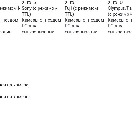
XProIIS
XProIIF
XProIIO
режимом i-
Sony (с режимом
Fuji (с режимом
Olympus/Pa
TTL)
TTL)
(с режимом
 гнездом
Камеры с гнездом
Камеры с гнездом
Камеры с 
PC для
PC для
PC для
зации
синхронизации
синхронизации
синхрониз
ется на камере)
ется на камере)