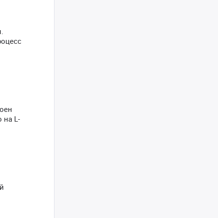
.
роцесс
роен
 на L-
й