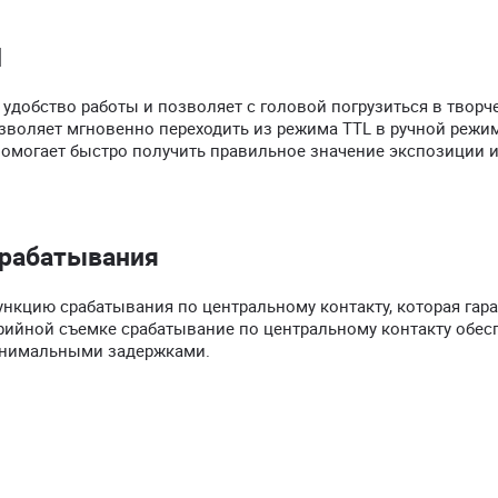
M
добство работы и позволяет с головой погрузиться в творч
воляет мгновенно переходить из режима TTL в ручной режим
помогает быстро получить правильное значение экспозиции и
срабатывания
нкцию срабатывания по центральному контакту, которая гара
ерийной съемке срабатывание по центральному контакту обес
инимальными задержками.