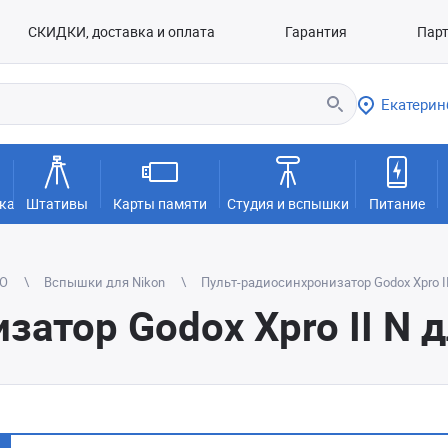
СКИДКИ, доставка и оплата
Гарантия
Пар
Екатерин
ка
Штативы
Карты памяти
Студия и вспышки
Питание
TO
Вспышки для Nikon
Пульт-радиосинхронизатор Godox Xpro II
атор Godox Xpro II N д