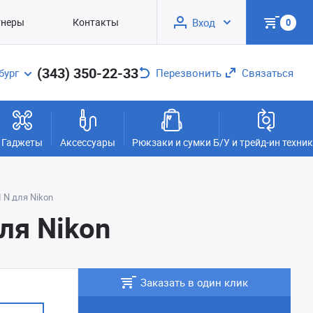
тнеры
Контакты
Вход
0
(343) 350-22-33
бург
Перезвонить
Связаться
Гаджеты
Аксессуары
Рюкзаки и сумки
Б/У и трейд-ин техни
 N для Nikon
ля Nikon
Заказать в один клик