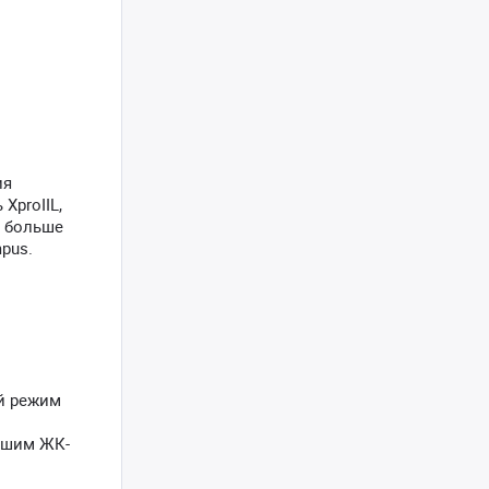
ия
XproIIL,
е больше
pus.
ий режим
ьшим ЖК-