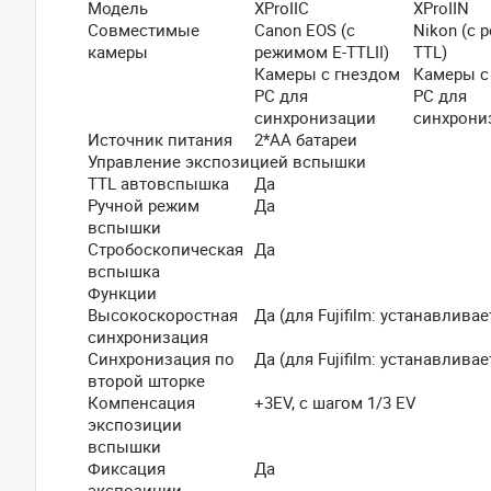
Модель
XProIIC
XProIIN
Совместимые
Canon EOS (с
Nikon (с 
камеры
режимом E-TTLII)
TTL)
Камеры с гнездом
Камеры с
PC для
PC для
синхронизации
синхрони
Источник питания
2*АА батареи
Управление экспозицией вспышки
TTL автовспышка
Да
Ручной режим
Да
вспышки
Стробоскопическая
Да
вспышка
Функции
Высокоскоростная
Да (для Fujifilm: устанавлива
синхронизация
Синхронизация по
Да (для Fujifilm: устанавлива
второй шторке
Компенсация
+3EV, с шагом 1/3 EV
экспозиции
вспышки
Фиксация
Да
экспозиции