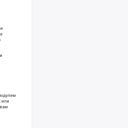
 и
на
а
и
модулем
d или
 вам