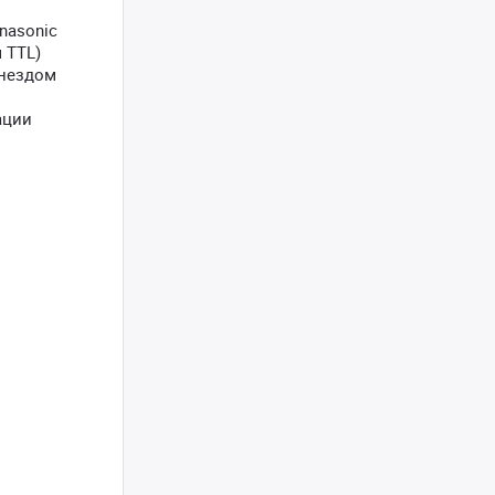
nasonic
 TTL)
гнездом
ации