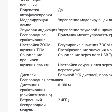
вспышки
Подсветка
Да
автофокусировки
Моделирующая
Управление моделирующей л
лампа
Звуковая индикация
Управление звуковой индика
Беспроводное
Приемник может управлять с
срабатывание
Настройка ZOOM
Регулировка значения ZOOM п
Функция TCM
Преобразование значения мо
Обновление
Обновление через порт USB T
прошивки
Функция памяти
Настройки сохраняются через
перезапуска
Дисплей
Большой ЖК-дисплей, возмо
Беспроводная вспышка
Дистанция
0-100 м
срабатывания
(приблизительно)
Встроенный
2.4ГГц
беспроводной
модуль