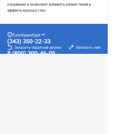
отражения и позволяет избежать резких теней и
эффекта красных глаз.
Екатеринбург
(343) 350-22-33
Заказать обратный звонок
Написать нам
8 (800) 300-46-05
Бесплатный звонок по РФ
Пн—Пт: 10:00 — 20:00. Сб, Вс: 10:00 —
18:00
г. Екатеринбург, ул. Первомайская, 56
Любое несоответствие информации о продукте на
сайте с фактом - лишь досадное недоразумение,
звоните - уточняйте у менеджеров.
Вся информация на сайте носит справочный