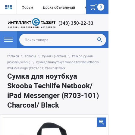
0
Форум
Доска объявлений
Как купить
(343) 350-22-33
Главная
Товары
Сумки и рюкзаки
Разное (сумки/
рюкзаки/кейсы)
Сумка для ноутбкуа Skooba Techlife Netbook/
iPad Messenger (R703-101) Charcoal/ Black
Сумка для ноутбкуа
Skooba Techlife Netbook/
iPad Messenger (R703-101)
Charcoal/ Black