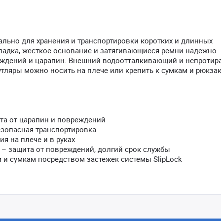
иально для хранения и транспортировки коротких и длинных
ладка, жесткое основание и затягивающиеся ремни надежно
еждений и царапин. Внешний водоотталкивающий и непроти
утляры можно носить на плече или крепить к сумкам и рюкза
ита от царапин и повреждений
езопасная транспортировка
я на плече и в руках
– защита от повреждений, долгий срок службы
ам и сумкам посредством застежек системы SlipLock