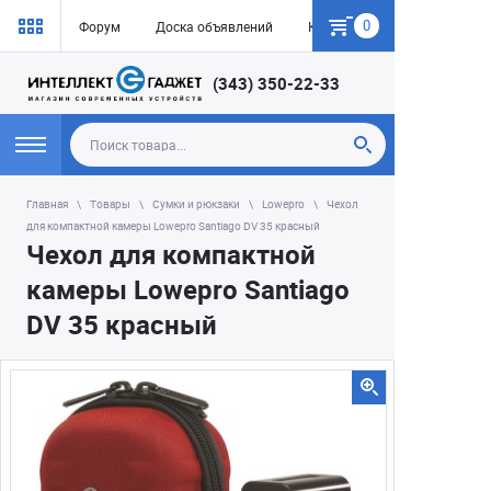
0
Форум
Доска объявлений
Как купить
(343) 350-22-33
Главная
Товары
Сумки и рюкзаки
Lowepro
Чехол
для компактной камеры Lowepro Santiago DV 35 красный
Чехол для компактной
камеры Lowepro Santiago
DV 35 красный