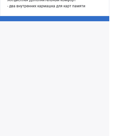
- два внутренних кармашка для карт памяти
Екатеринбург
(343) 350-22-33
Заказать обратный звонок
Написать нам
8 (800) 300-46-05
Бесплатный звонок по РФ
Пн—Пт: 10:00 — 20:00. Сб, Вс: 10:00 —
18:00
г. Екатеринбург, ул. Первомайская, 56
Любое несоответствие информации о продукте на
сайте с фактом - лишь досадное недоразумение,
звоните - уточняйте у менеджеров.
Вся информация на сайте носит справочный
характер и не является публичной офертой,