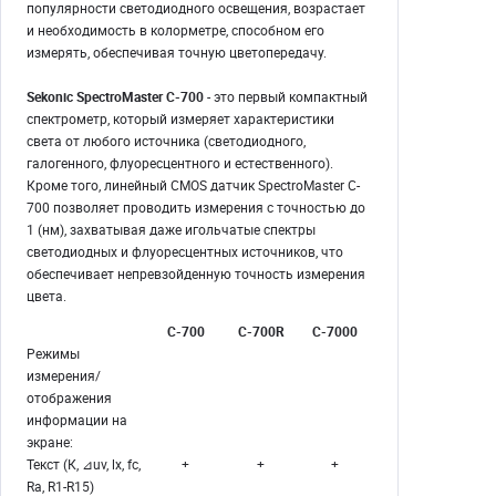
популярности светодиодного освещения, возрастает
и необходимость в колорметре, способном его
измерять, обеспечивая точную цветопередачу.
Sekonic SpectroMaster C-700
- это первый компактный
спектрометр, который измеряет характеристики
света от любого источника (светодиодного,
галогенного, флуоресцентного и естественного).
Кроме того, линейный CMOS датчик SpectroMaster C-
700 позволяет проводить измерения с точностью до
1 (нм), захватывая даже игольчатые спектры
светодиодных и флуоресцентных источников, что
обеспечивает непревзойденную точность измерения
цвета.
C-700
C-700R
C-7000
Режимы
измерения/
отображения
информации на
экране:
Текст (К, ⊿uv, lx, fc,
+
+
+
Ra, R1-R15)