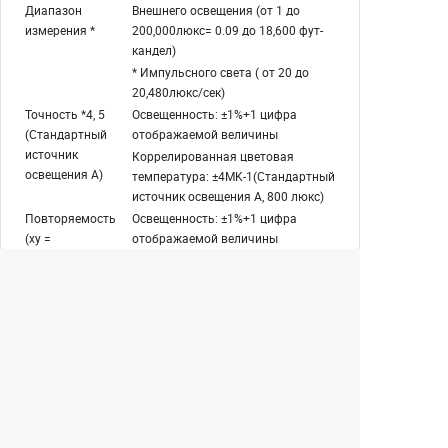
Диапазон
Внешнего освещения (от 1 до
измерения *
200,000люкс= 0.09 до 18,600 фут-
кандел)
* Импульсного света ( от 20 до
20,480люкс/сек)
Точность *4, 5
Освещенность: ±1%+1 цифра
(Стандартный
отображаемой величины
источник
Коррелированная цветовая
освещения A)
температура: ±4MK-1(Стандартный
источник освещения A, 800 люкс)
Повторяемость
Освещенность: ±1%+1 цифра
(xy =
отображаемой величины
стандартным
Коррелированная цветовая
источником
температура: 2MK-1 (от 500 до
освещения А)
100,000 люкс)
Коррелированная цветовая
температура: 4MK-1 (от 100 до 500
люкс)
Коррелированная цветовая
температура: 8MK-1 (от 30 до 100
люкс)
Коррелированная цветовая