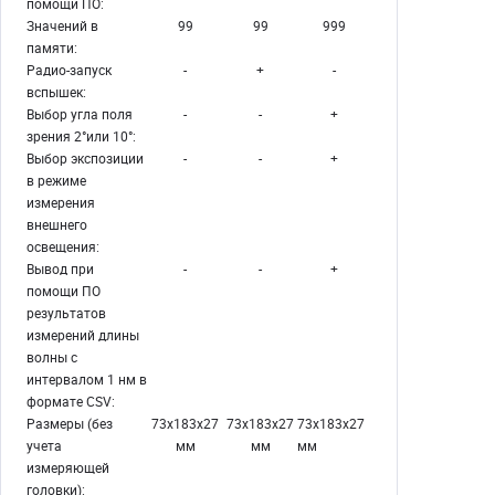
помощи ПО:
Значений в
99
99
999
памяти:
Радио-запуск
-
+
-
вспышек:
Выбор угла поля
-
-
+
зрения 2°или 10°:
Выбор экспозиции
-
-
+
в режиме
измерения
внешнего
освещения:
Вывод при
-
-
+
помощи ПО
результатов
измерений длины
волны с
интервалом 1 нм в
формате CSV:
Размеры (без
73x183x27
73x183x27
73x183x27
учета
мм
мм
мм
измеряющей
головки):