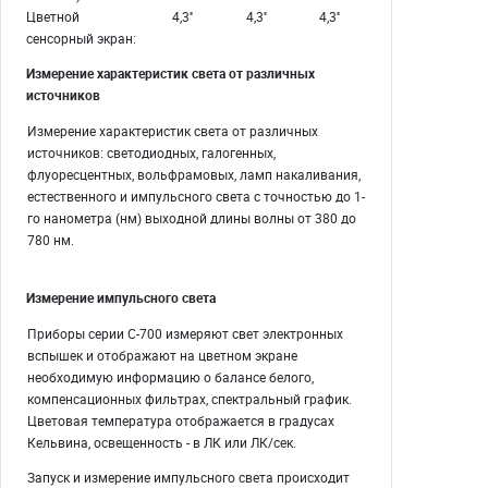
Цветной
4,3''
4,3''
4,3''
сенсорный экран:
Измерение характеристик света от различных
источников
Измерение характеристик света от различных
источников: светодиодных, галогенных,
флуоресцентных, вольфрамовых, ламп накаливания,
естественного и импульсного света с точностью до 1-
го нанометра (нм) выходной длины волны от 380 до
780 нм.
Измерение импульсного света
Приборы серии C-700 измеряют свет электронных
вспышек и отображают на цветном экране
необходимую информацию о балансе белого,
компенсационных фильтрах, спектральный график.
Цветовая температура отображается в градусах
Кельвина, освещенность - в ЛК или ЛК/сек.
Запуск и измерение импульсного света происходит