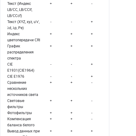
Текст (Индекс
+
+
-
LB/CC, LB/CClf,
LB/CCcf)
Текст (XYZ, xyz, u'v',
-
-
+
λd, λp, Pe)
Индекс
+
+
+
цветопередачи CRI
График
+
+
+
распределения
спектра
CIE
-
-
+
E1931(CIE1964)
CIE E1976
-
-
+
Сравнение
+
+
-
нескольких
источников света
Световые
+
+
-
фильтры
Фотофильтры
+
+
-
Компенсация
+
+
-
баланса белого
Вывод данных при
+
+
+