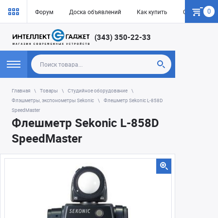
0
Форум
Доска объявлений
Как купить
СКИДКИ, дос
(343) 350-22-33
Главная
Товары
Студийное оборудование
Флэшметры, экспонометры Sekonic
Флешметр Sekonic L-858D
SpeedMaster
Флешметр Sekonic L-858D
SpeedMaster