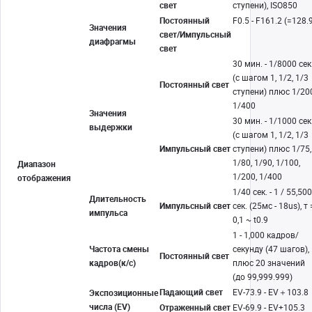
свет
ступени), ISO850
Постоянный
F0.5 - F161.2 (=128.
Значения
свет/Импульсный
диафрагмы
свет
30 мин. - 1/8000 сек
(с шагом 1, 1/2, 1/3
Постоянный свет
ступени) плюс 1/200
1/400
Значения
30 мин. - 1/1000 сек
выдержки
(с шагом 1, 1/2, 1/3
Импульсный свет
ступени) плюс 1/75,
1/80, 1/90, 1/100,
Диапазон
1/200, 1/400
отображения
1/40 сек. - 1 / 55,500
Длительность
Импульсный свет
сек. (25мс - 18us), т 
импульса
0,1 ~ t0.9
1 - 1,000 кадров/
Частота смены
секунду (47 шагов),
Постоянный свет
кадров(к/с)
плюс 20 значений
(до 99,999.999)
Падающий свет
EV-73.9 - EV＋103.8
Экспозиционные
числа (EV)
Отраженный свет
EV-69.9 - EV+105.3