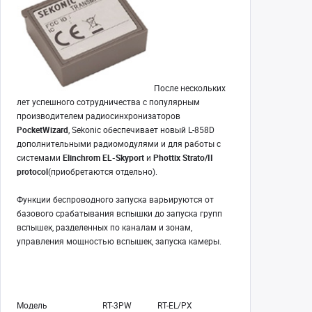
После нескольких
лет успешного сотрудничества с популярным
производителем радиосинхронизаторов
PocketWizard
, Sekonic обеспечивает новый L-858D
дополнительными радиомодулями и для работы с
системами
Elinchrom EL-Skyport
и
Phottix Strato/II
protocol
(приобретаются отдельно).
Функции беспроводного запуска варьируются от
базового срабатывания вспышки до запуска групп
вспышек, разделенных по каналам и зонам,
управления мощностью вспышек, запуска камеры.
Модель
RT-3PW
RT-EL/PX