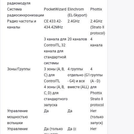
радиомодуля
Система
PocketWizard
Elinchrom
Phottix
радиосинхронизации
(EL-Skyport)
Радио частоты и
CE:433.42-
2.4GHz
2.4GHz
каналы
434.42MHz
(Strato II
protocol)
3 канала для
20 каналов
4
ControlTL, 32
канала
канала для
стандартной
системы
Зоны/Группы
3 зоны (A, B,
4 группы
4
C) для
отдельно (G1
группы
ControlTL
- G4) и все
(A - D)
4 зоны (A, B,
вместе (ALL)
для
C, D) для
Phottix
стандартного
Strato II
запуска
protocol
Управление
Да
Да
Нет
мощностью
(только
вспышки
запуск)
Управление
Да (только
Да (с
Нет