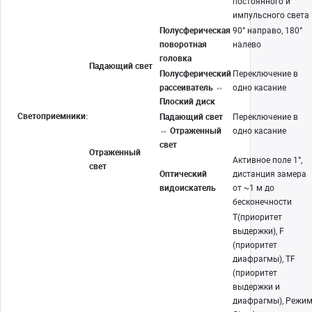
постоянного и
импульсного света
Полусферическая
90° направо, 180°
поворотная
налево
головка
Падающий свет
Полусферический
Переключение в
рассеиватель ⇔
одно касание
Плоский диск
Светоприемники:
Падающий свет
Переключение в
⇔ Отраженный
одно касание
свет
Отраженный
Активное поле 1°,
свет
Оптический
дистанция замера
видоискатель
от ~1 м до
бесконечности
T(приоритет
выдержки), F
(приоритет
диафрагмы), TF
(приоритет
выдержки и
диафрагмы), Режи