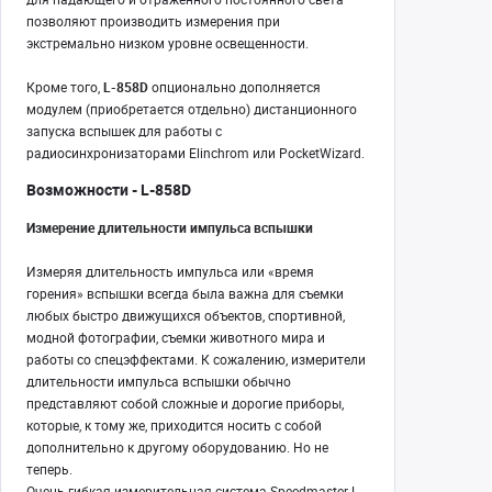
позволяют производить измерения при
экстремально низком уровне освещенности.
Кроме того,
L-858D
опционально дополняется
модулем (приобретается отдельно) дистанционного
запуска вспышек для работы с
радиосинхронизаторами Elinchrom или PocketWizard.
Возможности - L-858D
Измерение длительности импульса вспышки
Измеряя длительность импульса или «время
горения» вспышки всегда была важна для съемки
любых быстро движущихся объектов, спортивной,
модной фотографии, съемки животного мира и
работы со спецэффектами. К сожалению, измерители
длительности импульса вспышки обычно
представляют собой сложные и дорогие приборы,
которые, к тому же, приходится носить с собой
дополнительно к другому оборудованию. Но не
теперь.
Очень гибкая измерительная система Speedmaster L-