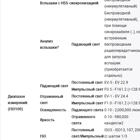
Вспышки с HSS-синхронизацией
(некумулятивный)
Беспроводной
(некумулятивный),
при помощи
синхрокабеля (..), с
встроенным
Анализ
Падающий свет
беспроводным
вспышки?
радиопередатчико
для запуска
вспышек
(приобретается
отдельно)
Постоянный свет
EV-5 - EV 22.9
Падающий свет
Импульсный свет
F0.5 - F161.2 (=128.
Постоянный свет
EV-1 - EV 24.4
Диапазон
Отраженный
измерений:
свет
Импульсный свет
F1.0 - F161.2 (=128.
(ISO100)
Освещенность
Падающего света
0.10 - 2,000,000 люк
Отраженного
0.10 - 980,000
Яркость
света
кандел/м2
Постоянный
ISO3 - ISO13, 107, 20
ISO
свет/Импульсный
(с шагом 1/3