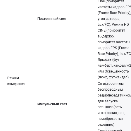
Cine (приоритет
частоты кадров FP
(Frame Rate Priority),
Постоянный свет
угол затвора,
Lux/FC), Режим HD
CINE (приоритет
выдержки,
приоритет частоты
кадров FPS (Frame
Rate Priority), Lux/FC
Яркость (фут-
ламберт, кандел/м2
или Освещенность
(люкс, фут-кандел)
Режим
Со встроенным
измерения
беспроводным
радиопередатчико
для запуска
Импульсный свет
вспышек (есть
интеграция, нет,
приобретается
отдельно)
Беспроводной