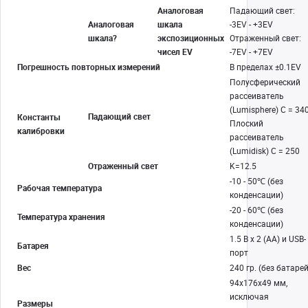
Аналоговая
Падающий свет:
Аналоговая
шкала
-3EV - +3EV
шкала?
экспозиционных
Отраженный свет:
чисел EV
-7EV - +7EV
Погрешность повторных измерений
В пределах ±0.1EV
Полусферический
рассеиватель
(Lumisphere) C = 340
Падающий свет
Константы
Плоский
калибровки
рассеиватель
(Lumidisk) C = 250
Отраженный свет
K=12.5
-10 - 50℃ (без
Рабочая температура
конденсации)
-20 - 60℃ (без
Температура хранения
конденсации)
1.5 В x 2 (AA) и USB-
Батарея
порт
Вес
240 гр. (без батарей
94x176x49 мм,
исключая
Размеры