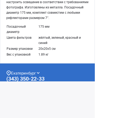
настроить освещение в соответствии с требованиями
фотографа. Изготовлены из металла. Посадочный
диаметр 175 мм, комплект совместим с любыми
рефлекторами размером 7″.
Посадочный
175 мм
диаметр
Цвета фильтров
жёлтый, зеленый, красный и
синий
Размер упаковки
20х20х5 см
Вес с упаковкой
1.89 кг
Екатеринбург
(343) 350-22-33
Заказать обратный звонок
Написать нам
8 (800) 300-46-05
Бесплатный звонок по РФ
Пн—Пт: 10:00 — 20:00. Сб, Вс: 10:00 —
18:00
г. Екатеринбург, ул. Первомайская, 56