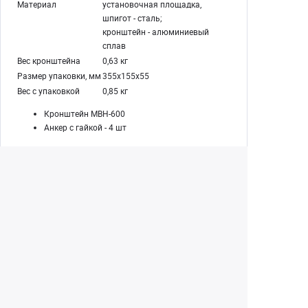
Материал
установочная площадка,
шпигот - сталь;
кронштейн - алюминиевый
сплав
Вес кронштейна
0,63 кг
Размер упаковки, мм
355х155х55
Вес с упаковкой
0,85 кг
Кронштейн MBH-600
Анкер с гайкой - 4 шт
Екатеринбург
(343) 350-22-33
Заказать обратный звонок
Написать нам
8 (800) 300-46-05
Бесплатный звонок по РФ
Пн—Пт: 10:00 — 20:00. Сб, Вс: 10:00 —
18:00
г. Екатеринбург, ул. Первомайская, 56