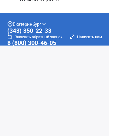
Екатеринбург
(343) 350-22-33
Заказать обратный звонок
Написать нам
8 (800) 300-46-05
Бесплатный звонок по РФ
Пн—Пт: 10:00 — 20:00. Сб, Вс: 10:00 —
18:00
г. Екатеринбург, ул. Первомайская, 56
Любое несоответствие информации о продукте на
сайте с фактом - лишь досадное недоразумение,
звоните - уточняйте у менеджеров.
Вся информация на сайте носит справочный
характер и не является публичной офертой,
определяемой положениями Статьи 437