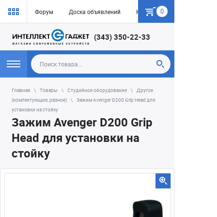
0
Форум
Доска объявлений
Как купить
(343) 350-22-33
Главная
Товары
Студийное оборудование
Другое
(комлектующие, разное)
Зажим Avenger D200 Grip Head для
установки на стойку
Зажим Avenger D200 Grip
Head для установки на
стойку