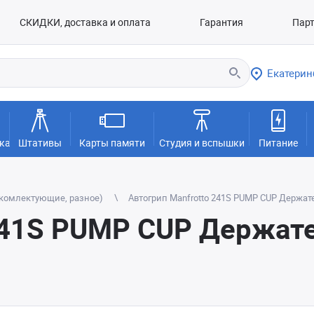
СКИДКИ, доставка и оплата
Гарантия
Пар
Екатерин
ка
Штативы
Карты памяти
Студия и вспышки
Питание
(комлектующие, разное)
Автогрип Manfrotto 241S PUMP CUP Держате
241S PUMP CUP Держате