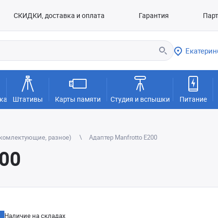
СКИДКИ, доставка и оплата
Гарантия
Пар
Екатерин
ка
Штативы
Карты памяти
Студия и вспышки
Питание
(комлектующие, разное)
Адаптер Manfrotto E200
200
Наличие на складах