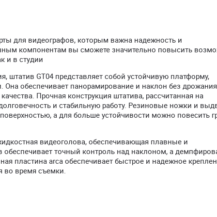
арты для видеографов, которым важна надежность и
анным компонентам вы сможете значительно повысить возм
к и в студии
, штатив GT04 представляет собой устойчивую платформу,
 Она обеспечивает панорамирование и наклон без дрожания
качества. Прочная конструкция штатива, рассчитанная на
долговечность и стабильную работу. Резиновые ножки и вы
оверхностью, а для больше устойчивости можно повесить гр
t жидкостная видеоголова, обеспечивающая плавные и
 обеспечивает точный контроль над наклоном, а демпфиров
ая пластина arca обеспечивает быстрое и надежное креплен
 во время съемки.