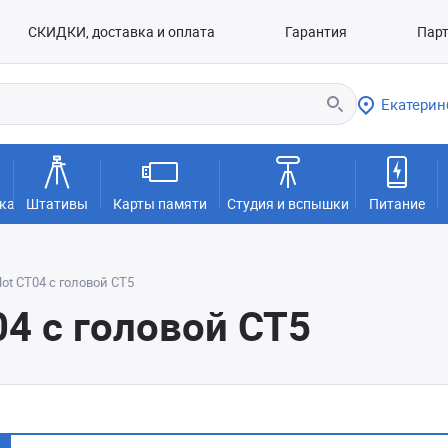
СКИДКИ, доставка и оплата
Гарантия
Пар
Екатерин
ка
Штативы
Карты памяти
Студия и вспышки
Питание
ilot CT04 с головой CT5
T04 с головой CT5