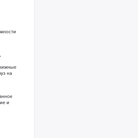
ожности
,
движные
уз на
анное
ие и