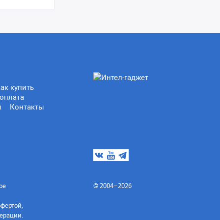
ак купить
оплата
ы
Контакты
ое
© 2004–2026
офертой,
ерации.