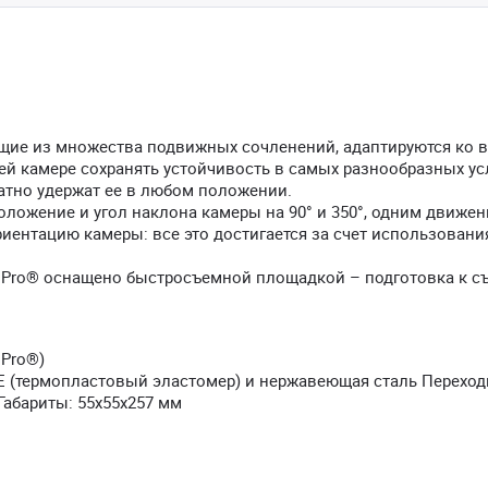
оящие из множества подвижных сочленений, адаптируются ко 
ей камере сохранять устойчивость в самых разнообразных ус
атно удержат ее в любом положении.
оложение и угол наклона камеры на 90° и 350°, одним движе
риентацию камеры: все это достигается за счет использовани
GoPro® оснащено быстросъемной площадкой – подготовка к с
oPro®)
E (термопластовый эластомер) и нержавеющая сталь Переход
Габариты: 55x55x257 мм