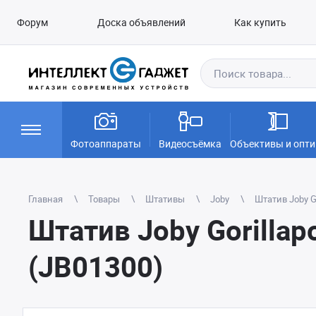
Форум
Доска объявлений
Как купить
Фотоаппараты
Видеосъёмка
Объективы и опти
Главная
Товары
Штативы
Joby
Штатив Joby Go
Штатив Joby Gorillapo
(JB01300)