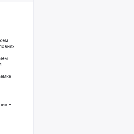
всем
ловиях.
нием
я
ъемке
ник –