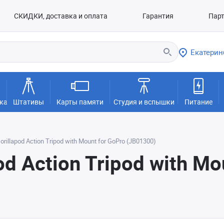
СКИДКИ, доставка и оплата
Гарантия
Пар
Екатерин
ка
Штативы
Карты памяти
Студия и вспышки
Питание
rillapod Action Tripod with Mount for GoPro (JB01300)
d Action Tripod with Mo