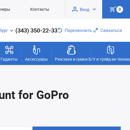
тнеры
Контакты
Вход
0
(343) 350-22-33
бург
Перезвонить
Связаться
Гаджеты
Аксессуары
Рюкзаки и сумки
Б/У и трейд-ин техни
unt for GoPro