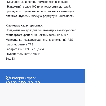
- Компактный и легкий, помещается в карман
- Надежный: более 100 пластмассовых деталей,
прошедших тщательное тестирование и имеющих
оптимальную химическую формулу и надежность.
Ключевые характеристики:
Предназначен для: для экшн-камер и аксессуаров с
стандартом крепления GoPro массой до 500 г
Материалы: нержавеющая сталь, алюминий, ABS-
пластик, резина TPE
Габариты: 6.5 х 3.5 х 18,5 см
Грузоподъемность: 500 г
Вес: 83 г.
Екатеринбург
(343) 350-22-33
Заказать обратный звонок
Написать нам
8 (800) 300-46-05
Бесплатный звонок по РФ
Пн—Пт: 10:00 — 20:00. Сб, Вс: 10:00 —