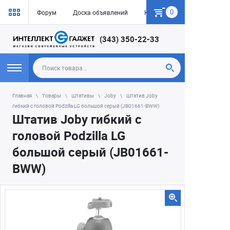
0
Форум
Доска объявлений
Как купить
(343) 350-22-33
Главная
Товары
Штативы
Joby
Штатив Joby
гибкий с головой Podzilla LG большой серый (JB01661-BWW)
Штатив Joby гибкий с
головой Podzilla LG
большой серый (JB01661-
BWW)