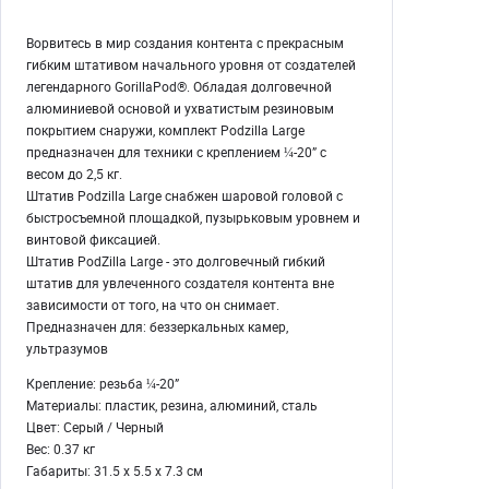
Ворвитесь в мир создания контента с прекрасным
гибким штативом начального уровня от создателей
легендарного GorillaPod®. Обладая долговечной
алюминиевой основой и ухватистым резиновым
покрытием снаружи, комплект Podzilla Large
предназначен для техники с креплением ¼-20” с
весом до 2,5 кг.
Штатив Podzilla Large снабжен шаровой головой с
быстросъемной площадкой, пузырьковым уровнем и
винтовой фиксацией.
Штатив PodZilla Large - это долговечный гибкий
штатив для увлеченного создателя контента вне
зависимости от того, на что он снимает.
Предназначен для: беззеркальных камер,
ультразумов
Крепление: резьба ¼-20”
Материалы: пластик, резина, алюминий, сталь
Цвет: Серый / Черный
Вес: 0.37 кг
Габариты: 31.5 x 5.5 x 7.3 см