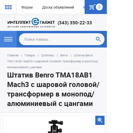
0
Форум
Доска объявлений
Как купить
(343) 350-22-33
Главная
Товары
Штативы
Benro
Штатив Benro
TMA18AB1 Mach3 c шаровой головой/ трансформер в монопод/
алюминиевый с цангами
Штатив Benro TMA18AB1
Mach3 c шаровой головой/
трансформер в монопод/
алюминиевый с цангами