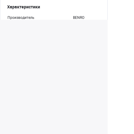
Характеристики
Производитель
BENRO
Артикул
TMA18AB1
Брэнд
BENRO
Трансформер в монопод
Да
Тип
Комплект
Материал
Алюминий/
магний
Количество секций
4
Максимальная высота, см
154
Максимальная высота без
134.5
центральной колоны, см
Минимальная высота, см
39.5
Длина в сложенном состоянии, см
59
Безопасная нагрузка, кг
8
Штрихкод
6931747335077
Гарантия производителя
5
Серия
Mach3
Голова
Шаровая