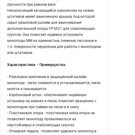
прочности при равном весе.
Нескользящий качающийся наконечник на ножке
штативов имеет ввинченную крышку, под которой
скрыт резьбовой разъём для ввинчивания
дополнительной опоры FP3021 для слабонесущих
грунтов. Она помогает надёжно установить
моноподы ММ на каменистые, снежные, песчаные и
т.п. поверхности, неудобные для работы с моноподом
или штативом.
Характеристики – Преимущества:
- Резьбовое крепление в защищённый разъём
монопода - легко снимается и устанавливается, легко
моется и смазывается
- Карбоновый штык - обеспечивает надёжную
установку на камнях и песке, помогает вращению с
моноподом при съёмке на песке и в снегу.
- Пластиковая опора - пластиковая юбка-опора не
позволяет моноподу проваливаться на
неустойчивых и слабонесущих грунтах
- Откидная педаль - позволяет удержать монопод в