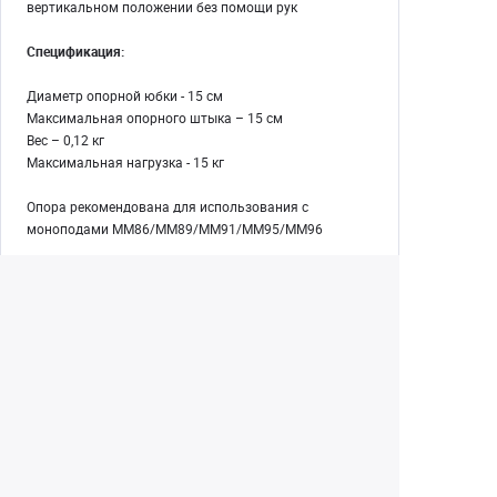
вертикальном положении без помощи рук
Спецификация:
Диаметр опорной юбки - 15 см
Максимальная опорного штыка – 15 см
Вес – 0,12 кг
Максимальная нагрузка - 15 кг
Опора рекомендована для использования с
моноподами MM86/MM89/MM91/MM95/MM96
Екатеринбург
(343) 350-22-33
Заказать обратный звонок
Написать нам
8 (800) 300-46-05
Бесплатный звонок по РФ
Пн—Пт: 10:00 — 20:00. Сб, Вс: 10:00 —
18:00
г. Екатеринбург, ул. Первомайская, 56