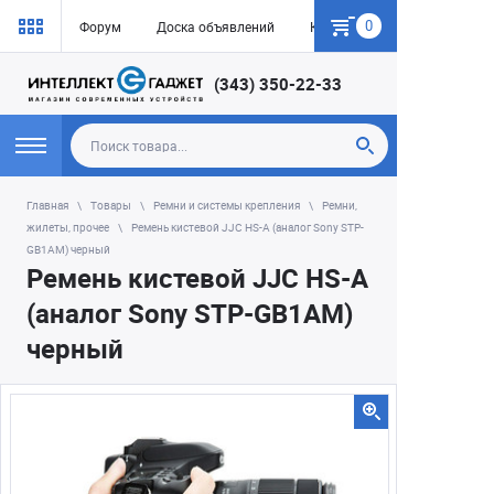
0
Форум
Доска объявлений
Как купить
(343) 350-22-33
Главная
Товары
Ремни и системы крепления
Ремни,
жилеты, прочее
Ремень кистевой JJC HS-A (аналог Sony STP-
GB1AM) черный
Ремень кистевой JJC HS-A
(аналог Sony STP-GB1AM)
черный