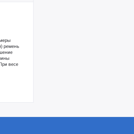
амеры
м) ремень
ешение
ушины
При весе