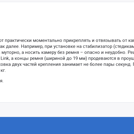
яют практически моментально прикреплять и отвязывать от к
ак далее. Например, при установке на стабилизатор (стедика
 муторно, а носить камеру без ремня – опасно и неудобно. Р
d Link, а концы ремня (шириной до 19 мм) продеваются в про
овка двух частей крепления занимает не более пары секунд. 
кг.
я.