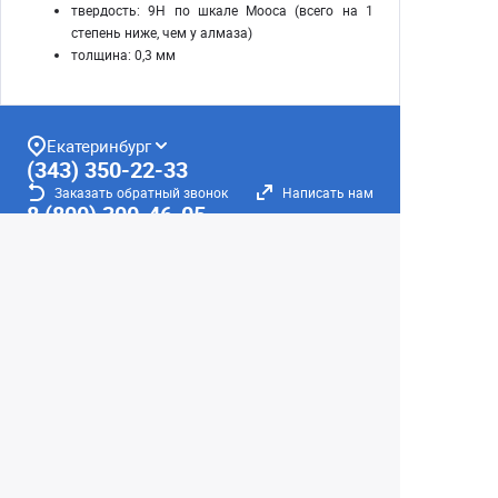
твердость: 9Н по шкале Мооса (всего на 1
степень ниже, чем у алмаза)
толщина: 0,3 мм
Екатеринбург
(343) 350-22-33
Заказать обратный звонок
Написать нам
8 (800) 300-46-05
Бесплатный звонок по РФ
Пн—Пт: 10:00 — 20:00. Сб, Вс: 10:00 —
18:00
г. Екатеринбург, ул. Первомайская, 56
Любое несоответствие информации о продукте на
сайте с фактом - лишь досадное недоразумение,
звоните - уточняйте у менеджеров.