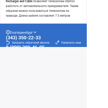
Recharger and Cable
позволяет телескопам iOptron
работать от автомобильного прикуривателя. Таким
образом можно пользоваться телескопом на
природе. Длина кабеля составляет 7.5 метров
Екатеринбург
(343) 350-22-33
Заказать обратный звонок
Написать нам
8 (800) 300-46-05
Бесплатный звонок по РФ
Пн—Пт: 10:00 — 20:00. Сб, Вс: 10:00 —
18:00
г. Екатеринбург, ул. Первомайская, 56
Любое несоответствие информации о продукте на
сайте с фактом - лишь досадное недоразумение,
звоните - уточняйте у менеджеров.