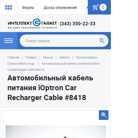
0
Форум
Доска объявлений
Как купить
(343) 350-22-33
Главная
Товары
Разное
Кабели
Прочие кабели
(Canon/Nikon) и др.
Автомобильный кабель питания iOptron
Car Recharger Cable #8418
Автомобильный кабель
питания iOptron Car
Recharger Cable #8418