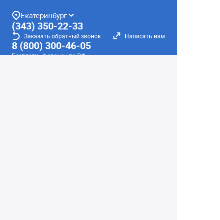
Екатеринбург
(343) 350-22-33
Заказать обратный звонок
Написать нам
8 (800) 300-46-05
Бесплатный звонок по РФ
Пн—Пт: 10:00 — 20:00. Сб, Вс: 10:00 —
18:00
г. Екатеринбург, ул. Первомайская, 56
Любое несоответствие информации о продукте на
сайте с фактом - лишь досадное недоразумение,
звоните - уточняйте у менеджеров.
Вся информация на сайте носит справочный
характер и не является публичной офертой,
определяемой положениями Статьи 437
Гражданского кодекса Российской Федерации.
© 2004–2026