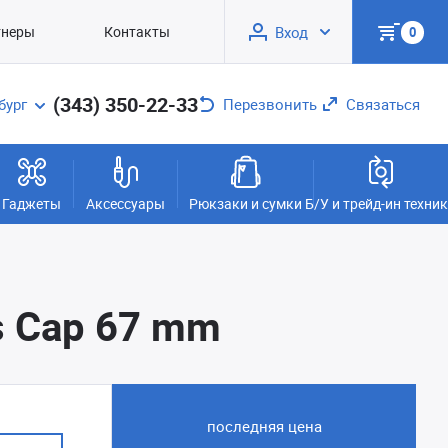
тнеры
Контакты
Вход
0
(343) 350-22-33
бург
Перезвонить
Связаться
Гаджеты
Аксессуары
Рюкзаки и сумки
Б/У и трейд-ин техни
s Cap 67 mm
последняя цена