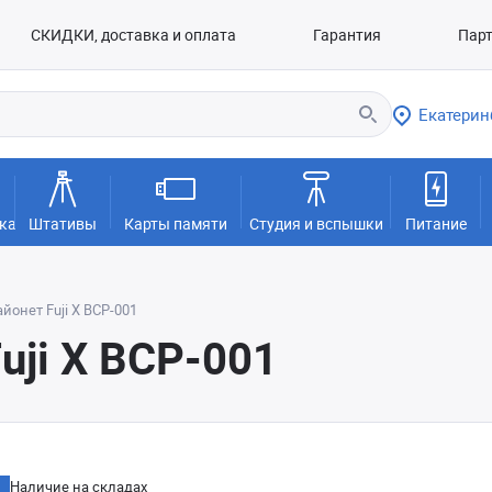
СКИДКИ, доставка и оплата
Гарантия
Пар
Екатерин
ка
Штативы
Карты памяти
Студия и вспышки
Питание
йонет Fuji X BCP-001
uji X BCP-001
Наличие на складах