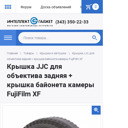
0
Форум
Доска объявлений
Как купить
(343) 350-22-33
Главная
Товары
Крышки и заглушки
Крышка JJC для
объектива задняя + крышка байонета камеры FujiFilm XF
Крышка JJC для
объектива задняя +
крышка байонета камеры
FujiFilm XF