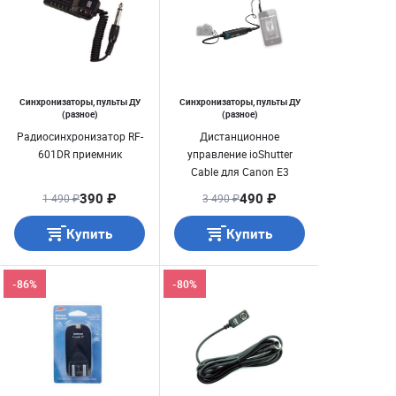
Синхронизаторы, пульты ДУ
Синхронизаторы, пульты ДУ
(разное)
(разное)
Радиосинхронизатор RF-
Дистанционное
601DR приемник
управление ioShutter
Cable для Canon E3
(проводное)
390 ₽
490 ₽
1 490 ₽
3 490 ₽
Купить
Купить
-86%
-80%