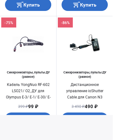
Купить
Купить
-75%
-86%
Синхронизаторы, пульты ДУ
Синхронизаторы, пульты ДУ
(разное)
(разное)
Кабель YongNuo RF-602
Дистанционное
LSO21/ O2, ДУ для
управление ioShutter
Olympus E-3/ E-1/ E-30/ E-
Cable для Canon N3
20/ E-10
(проводное)
99 ₽
490 ₽
399 ₽
3 490 ₽
Купить
Купить