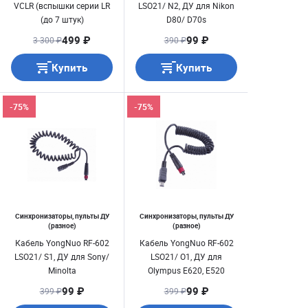
VCLR (вспышки серии LR
LSO21/ N2, ДУ для Nikon
(до 7 штук)
D80/ D70s
499 ₽
99 ₽
3 300 ₽
390 ₽
Купить
Купить
-75%
-75%
Синхронизаторы, пульты ДУ
Синхронизаторы, пульты ДУ
(разное)
(разное)
Кабель YongNuo RF-602
Кабель YongNuo RF-602
LSO21/ S1, ДУ для Sony/
LSO21/ O1, ДУ для
Minolta
Olympus E620, E520
99 ₽
99 ₽
399 ₽
399 ₽