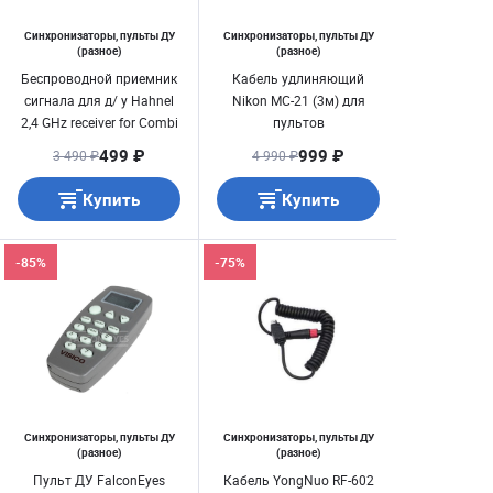
Синхронизаторы, пульты ДУ
Синхронизаторы, пульты ДУ
(разное)
(разное)
Беспроводной приемник
Кабель удлиняющий
сигнала для д/ у Hahnel
Nikon MС-21 (3м) для
2,4 GHz receiver for Combi
пультов
TF Canon Type
499 ₽
999 ₽
3 490 ₽
4 990 ₽
Купить
Купить
-85%
-75%
Синхронизаторы, пульты ДУ
Синхронизаторы, пульты ДУ
(разное)
(разное)
Пульт ДУ FalconEyes
Кабель YongNuo RF-602